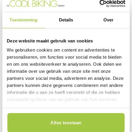
onrustig aanvoelt. Dat is precies waarom zoveel
gezinnen voor een Urban Arrow kiezen. Niet
Toestemming
Details
Over
alleen vanwege de uitstraling, maar vooral
omdat het in de praktijk gewoon werkt.
Deze website maakt gebruik van cookies
Groen met karakter
We gebruiken cookies om content en advertenties te
personaliseren, om functies voor social media te bieden
De groene uitvoering geeft deze Family Next
en om ons websiteverkeer te analyseren. Ook delen we
Advanced Chain een heel eigen uitstraling. Fris,
informatie over uw gebruik van onze site met onze
modern en nét even anders dan standaard zwart.
partners voor social media, adverteren en analyse. Deze
Daardoor oogt hij toegankelijk en eigentijds,
partners kunnen deze gegevens combineren met andere
terwijl hij nog steeds heel premium aanvoelt. Dat
informatie die u aan ze heeft verstrekt of die ze hebben
maakt hem aantrekkelijk voor gezinnen die
verzameld op basis van uw gebruik van hun services.
bewust kiezen en daarbij ook gevoel hebben
voor design.
Alles toestaan
Een bakfiets is vaak een fiets die je bijna elke