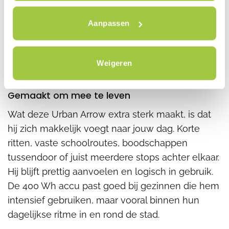
dag gebruikt. Dan is het fijn als hij niet alleen
Aanpassen
praktisch is, maar er ook goed uitziet. Deze
groene Urban Arrow brengt die twee mooi
samen. Functioneel en stijlvol, zonder dat het
Weigeren
geforceerd voelt.
Gemaakt om mee te leven
Wat deze Urban Arrow extra sterk maakt, is dat
hij zich makkelijk voegt naar jouw dag. Korte
ritten, vaste schoolroutes, boodschappen
tussendoor of juist meerdere stops achter elkaar.
Hij blijft prettig aanvoelen en logisch in gebruik.
De 400 Wh accu past goed bij gezinnen die hem
intensief gebruiken, maar vooral binnen hun
dagelijkse ritme in en rond de stad.