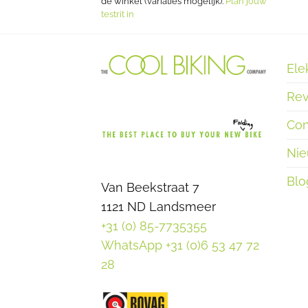
 mogelijk).
Plan jouw
de winkel (variaties mogelijk).
Plan jouw
testrit in
Ele
Rev
Con
Ni
Blo
Van Beekstraat 7
1121 ND Landsmeer
+31 (0) 85-7735355
WhatsApp +31 (0)6 53 47 72
28