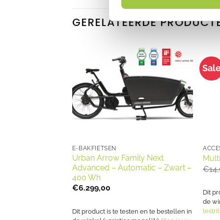
GERELATEERDE PRODUCT
Sal
E-BAKFIETSEN
ACCE
mily Next
Urban Arrow Family Next
Mult
omatic – Groen –
Advanced – Automatic – Zwart –
€
14
400 Wh
€
6.299,00
Dit pr
de wi
testrit
ten en te bestellen in
Dit product is te testen en te bestellen in