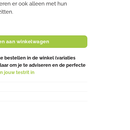
deren er ook alleen met hun
itten.
eil - box cover aantal
en aan winkelwagen
te bestellen in de winkel (variaties
klaar om je te adviseren en de perfecte
n jouw testrit in