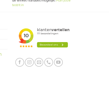
de winkel (variaties mogelijk).
Plan jouw
testrit in
n