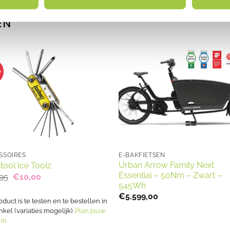
EN
e
SSOIRES
E-BAKFIETSEN
Urban Arrow Family Next
itool Ice Toolz
Essential – 50Nm – Zwart –
Oorspronkelijke
Huidige
,95
€
10,00
prijs
prijs
545Wh
was:
is:
€
5.599,00
€14,95.
€10,00.
oduct is te testen en te bestellen in
nkel (variaties mogelijk).
Plan jouw
 in