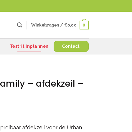
0
Winkelwagen /
€
0,00
Testrit inplannen
Contact
amily – afdekzeil –
prolbaar afdekzeil voor de Urban