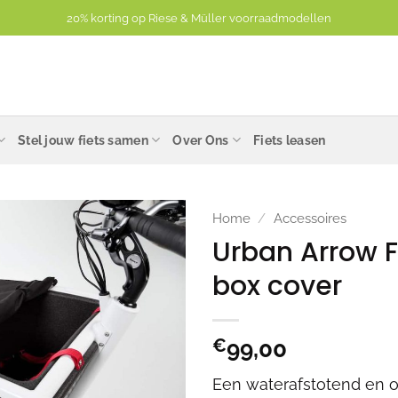
20% korting op Riese & Müller voorraadmodellen
Stel jouw fiets samen
Over Ons
Fiets leasen
Home
/
Accessoires
Urban Arrow F
box cover
€
99,00
Een waterafstotend en o