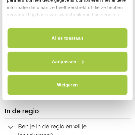
informatie die u aan ze heeft verstrekt of die ze hebben
verzameld op basis van uw gebruik van hun services.
Accessoires & veiligheid
Past er een kinderzitje op een
Alles toestaan
vouwfiets?
Wat voor slot past er op een
Aanpassen
vouwfiets of E-bike?
Welke accessoires raden jullie aan
Weigeren
voor dagelijks gebruik?
In de regio
Ben je in de regio en wil je