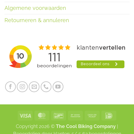
Algemene voorwaarden
Retourneren & annuleren
Visa
MasterCard
Bancontact
Bank
Cash
IDeal
Transfer
on
Copyright 2026 ©
The Cool Biking Company
|
Pickup
Beoordeling
door klanten:
5
/
5
62
beoordelingen