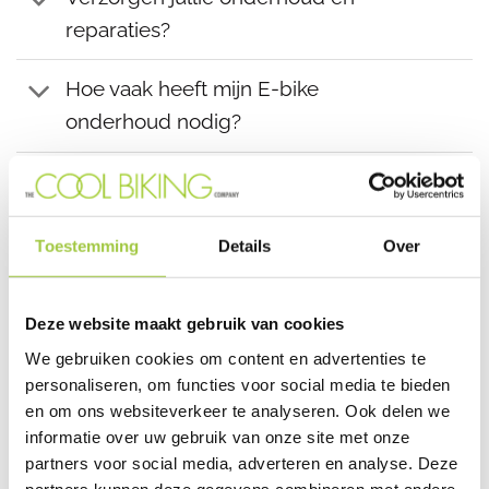
reparaties?
Hoe vaak heeft mijn E-bike
onderhoud nodig?
Wat zijn jullie garantie- en
retourvoorwaarden?
Toestemming
Details
Over
Proefrit & levertijd
Deze website maakt gebruik van cookies
Kan ik eerst een proefrit maken?
We gebruiken cookies om content en advertenties te
personaliseren, om functies voor social media te bieden
Kan ik meerdere modellen
en om ons websiteverkeer te analyseren. Ook delen we
vergelijken tijdens een bezoek?
informatie over uw gebruik van onze site met onze
partners voor social media, adverteren en analyse. Deze
Wat is de gemiddelde levertijd?
partners kunnen deze gegevens combineren met andere