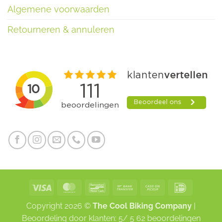
Algemene voorwaarden
Retourneren & annuleren
Visa
MasterCard
Bancontact
Bank
Cash
IDeal
Transfer
on
Copyright 2026 ©
The Cool Biking Company
|
Pickup
Beoordeling
door klanten:
5
/
5
62
beoordelingen