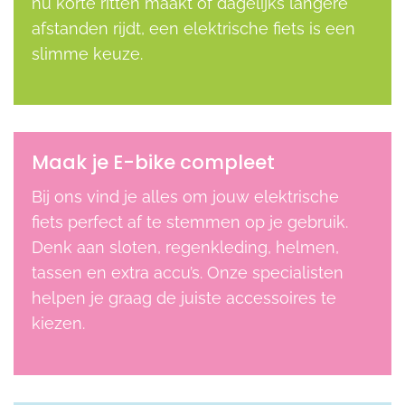
nu korte ritten maakt of dagelijks langere
afstanden rijdt, een elektrische fiets is een
slimme keuze.
Maak je E-bike compleet
Bij ons vind je alles om jouw elektrische
fiets perfect af te stemmen op je gebruik.
Denk aan sloten, regenkleding, helmen,
tassen en extra accu’s. Onze specialisten
helpen je graag de juiste accessoires te
kiezen.