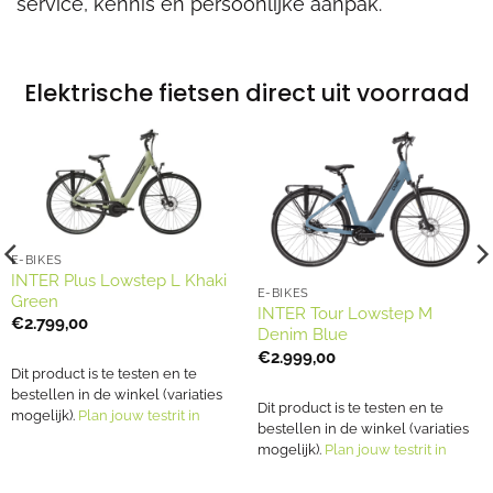
service, kennis en persoonlijke aanpak.
Elektrische fietsen direct uit voorraad
E-BIKES
INTER Plus Lowstep L Khaki
E-BIKES
Green
INTER Tour Lowstep M
€
2.799,00
Denim Blue
€
2.999,00
.
Dit product is te testen en te
bestellen in de winkel (variaties
Dit product is te testen en te
mogelijk).
Plan jouw testrit in
bestellen in de winkel (variaties
mogelijk).
Plan jouw testrit in