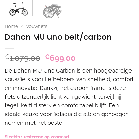
Home
/
Vouwfiets
Dahon MU uno belt/carbon
Oorspronkelijke
Huidige
€
1.079,00
€
699,00
prijs
prijs
De Dahon MU Uno Carbon is een hoogwaardige
was:
is:
vouwfiets voor liefhebbers van snelheid, comfort
€1.079,00.
€699,00.
en innovatie. Dankzij het carbon frame is deze
fiets uitzonderlijk licht van gewicht, terwijl hij
tegelijkertijd sterk en comfortabel blijft. Een
ideale keuze voor fietsers die alleen genoegen
nemen met het beste.
Slechts 1 resterend op voorraad