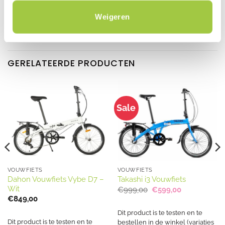
Exclusieve uitstraling
Weigeren
GERELATEERDE PRODUCTEN
Sale
VOUWFIETS
VOUWFIETS
Dahon Vouwfiets Vybe D7 –
Takashi i3 Vouwfiets
Wit
Oorspronkelijke
Huidige
€
999,00
€
599,00
prijs
prijs
€
849,00
was:
is:
€999,00.
€599,00.
Dit product is te testen en te
Dit product is te testen en te
bestellen in de winkel (variaties