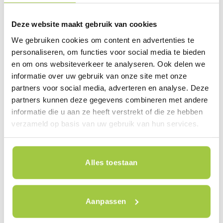
combinatie van producten zorgt voor een enorm
laag totaalgewicht en een comfortabele
Deze website maakt gebruik van cookies
rijervaring. De fiets beschikt over een compact
We gebruiken cookies om content en advertenties te
vouwsysteem, 20 inch wielen en een strak,
personaliseren, om functies voor social media te bieden
en om ons websiteverkeer te analyseren. Ook delen we
modern design. Dankzij de hoogwaardige
informatie over uw gebruik van onze site met onze
afwerking en duurzame materialen combineert
partners voor social media, adverteren en analyse. Deze
deze vouwfiets prestaties met exclusiviteit.
partners kunnen deze gegevens combineren met andere
informatie die u aan ze heeft verstrekt of die ze hebben
Pluspunten:
verzameld op basis van uw gebruik van hun services.
Ultralicht carbon frame
Comfortabele en sportieve rijeigenschappen
Alles toestaan
Snel en compact op te vouwen
Hoogwaardige afwerking
Aanpassen
Ideaal voor woon-werkverkeer en reizen