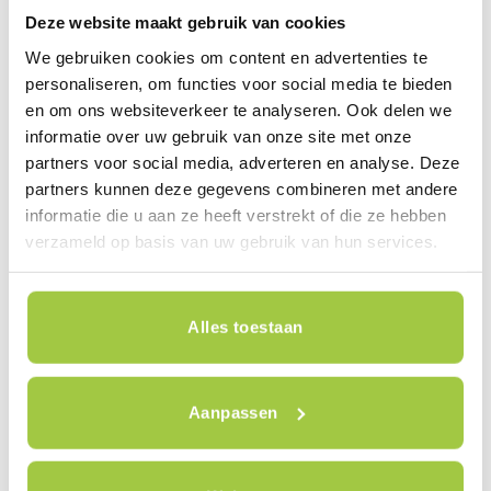
Deze website maakt gebruik van cookies
mijn werk snel en vakkundig kan uitvoeren.”
aldus Myron.
We gebruiken cookies om content en advertenties te
personaliseren, om functies voor social media te bieden
en om ons websiteverkeer te analyseren. Ook delen we
“Tevens zijn bijna alle fietsonderdelen hier op
informatie over uw gebruik van onze site met onze
voorraad, ik hoef zelden `nee` te verkopen.”
partners voor social media, adverteren en analyse. Deze
“Zelfs specialistische racefiets- en mountainbike-
partners kunnen deze gegevens combineren met andere
onderdelen hebben we hier liggen. Dat werkt zeer
informatie die u aan ze heeft verstrekt of die ze hebben
prettig voor mij en voor de klant!”
verzameld op basis van uw gebruik van hun services.
Myron heeft, voordat hij bij The Cool Biking
Company kwam, gewerkt bij Gazelle Cycle
Centre Purmerend.
Alles toestaan
Aanpassen