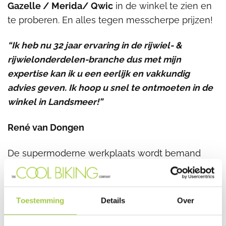
Gazelle / Merida/ Qwic
in de winkel te zien en
te proberen. En alles tegen messcherpe prijzen!
“Ik heb nu 32 jaar ervaring in de rijwiel- &
rijwielonderdelen-branche dus met mijn
expertise kan ik u een eerlijk en vakkundig
advies geven.
Ik hoop u snel te ontmoeten in de
winkel in Landsmeer!”
René van Dongen
De supermoderne werkplaats wordt bemand
door o.a. Myron, Peter Paul, Jostijn en
Rick. Myron is all-round fietsmonteur en probeert
met zijn team alle (kleine) reparaties á la minute
Toestemming
Details
Over
uit te voeren.”Deze prachtige werkplek heeft al
het specialistische gereedschap waarmee ik