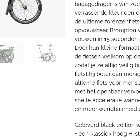
bagagedrager is van zee
€2.110
verrassende kleur een e
de ultieme forenzenfiets
opvouwbaar. Brompton v
vouwen in 15 seconden 
Door hun kleine formaat
de fietsen welkom op de
zodat je ze altijd veilig 
fietst hij beter dan men
ultieme fiets voor mense
met het openbaar vervoe
snelle acceleratie wann
en meer wendbaarheid d
Geleverd black edition 
+ een klassiek hoog H-s