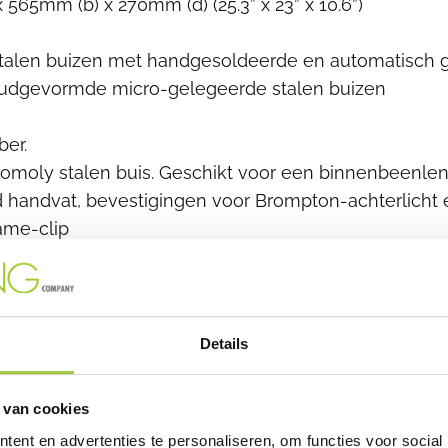
565mm (b) x 270mm (d) (25.3” x 23” x 10.6”)
alen buizen met handgesoldeerde en automatisch 
oudgevormde micro-gelegeerde stalen buizen
ber.
omoly stalen buis. Geschikt voor een binnenbeenl
 handvat, bevestigingen voor Brompton-achterlicht 
ame-clip
iet-inklapbare rechterpedalen
n met groot bereik (2 x 3 versnellingen), 300% ratio.
d aluminium met 50T kettingblad en geïntegreerd ke
Details
n 3 versnellingen
 van cookies
 28 spaken geregen, Brompton-voornaaf
ent en advertenties te personaliseren, om functies voor social