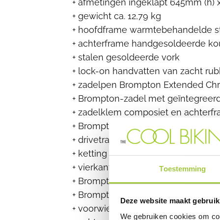
+ afmetingen ingeklapt 645mm (h) x 
+ gewicht ca. 12,79 kg
+ hoofdframe warmtebehandelde st
+ achterframe handgesoldeerde k
+ stalen gesoldeerde vork
+ lock-on handvatten van zacht rub
+ zadelpen Brompton Extended Chr
+ Brompton-zadel met geïntegreerd
+ zadelklem composiet en achterfr
+ Brompton inklapbare linker- en n
+ drivetrain Brompton 6 versnellinge
+ ketting (6061) crank van gesmee
+ vierkant taps trapas
Toestemming
+ Brompton-kettinggeleider
+ Brompton triggershifters voor 2 e
Deze website maakt gebruik
+ voorwiel dubbelwandige velgen,
We gebruiken cookies om cont