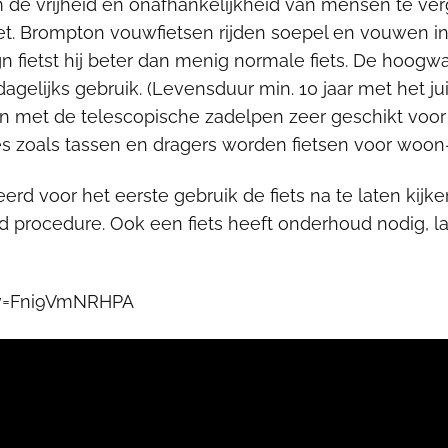
m de vrijheid en onafhankelijkheid van mensen te ver
et. Brompton vouwfietsen rijden soepel en vouwen i
n fietst hij beter dan menig normale fiets. De hoogw
agelijks gebruik. (Levensduur min. 10 jaar met het j
n met de telescopische zadelpen zeer geschikt voo
s zoals tassen en dragers worden fietsen voor woon
erd voor het eerste gebruik de fiets na te laten kijken
d procedure. Ook een fiets heeft onderhoud nodig, la
?v=Fni9VmNRHPA