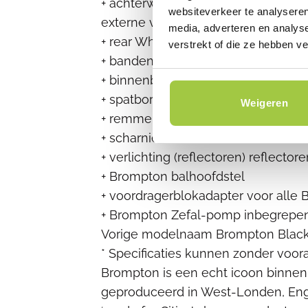
+ achterwiel dubbelwandige velgen,
websiteverkeer te analyseren
externe versnellingen (13 en 16 tan
media, adverteren en analys
+ rear Wheel Gear Hub 6 speed exter
verstrekt of die ze hebben v
+ banden 349 x 35C Schwalbe Marat
+ binnenbanden Schraderventiel
+ spatborden met rubberen flap
Weigeren
+ remmen Brompton Dual Pivot re
+ scharnierklemmen hendels van d
+ verlichting (reflectoren) reflector
+ Brompton balhoofdstel
+ voordragerblokadapter voor alle
+ Brompton Zefal-pomp inbegrepe
Vorige modelnaam Brompton Black 
* Specificaties kunnen zonder voo
Brompton is een echt icoon binnen
geproduceerd in West-Londen, Eng