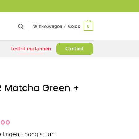
0
Winkelwagen /
€
0,00
Testrit inplannen
Contact
 Matcha Green +
onkelijke
Huidige
,00
prijs
lingen + hoog stuur +
is: