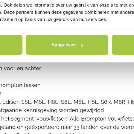
 28 spaken, Brompton Wide ratio 3 versnellingen int
. Ook delen we informatie over uw gebruik van onze site met on
den)
e. Deze partners kunnen deze gegevens combineren met andere i
nal gears (13 and 16 tooth)
erzameld op basis van uw gebruik van hun services.
hon Racer. Een lekbestendige band met een reflect
Aanpassen
mklauwen
e scharnierklem
en voor en achter
 Brompton tassen
n
Edition S6E, M6E, H6E, S6L, M6L, H6L, S6R, M6R, H
rafgaande kennisgeving worden gewijzigd
 het segment ‘vouwfietsen’. Alle Brompton vouwfiet
eland en geëxporteerd naar 33 landen over de were