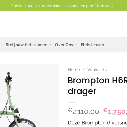
Plan een uur exclusieve aandacht voor een proefrit en advies.
Stel jouw fiets samen
Over Ons
Fiets leasen
Home
/
Vouwfiets
Brompton H6R
drager
Oorspr
€
2.110,00
€
1.750
prijs
Deze Brompton 6 versnel
was: