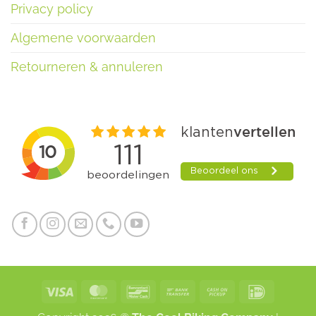
Privacy policy
Algemene voorwaarden
Retourneren & annuleren
Visa
MasterCard
Bancontact
Bank
Cash
IDeal
Transfer
on