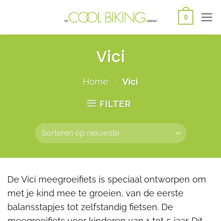
Ga
0
naar
inhoud
Vici
Home
/
Vici
FILTER
De Vici meegroeifiets is speciaal ontworpen om
met je kind mee te groeien, van de eerste
balansstapjes tot zelfstandig fietsen. De
meegroeifiets voor kinderen van 1 tot 5 jaar. Dit