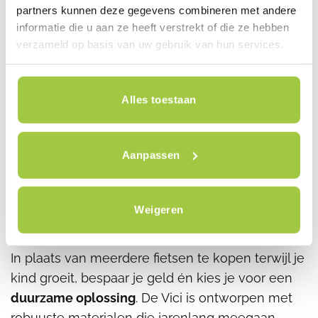
partners kunnen deze gegevens combineren met andere
je de Vici vanaf
1 jaar
als loopfiets. Zodra je kind
informatie die u aan ze heeft verstrekt of die ze hebben
eraan toe is, voeg je eenvoudig pedalen toe om
verzameld op basis van uw gebruik van hun services.
de fiets om te toveren tot een
echte kinderfiets
.
2. Veilig en stabiel leren fietsen
Alles toestaan
De Vici heeft een
stevig frame, brede banden en
ergonomische handvatten
, zodat kinderen veilig
en met vertrouwen leren fietsen. De lage instap
Aanpassen
en lichte materialen maken het makkelijker om
balans te vinden.
Weigeren
3. Duurzaam en kostenbesparend
In plaats van meerdere fietsen te kopen terwijl je
kind groeit, bespaar je geld én kies je voor een
duurzame oplossing
. De Vici is ontworpen met
robuuste materialen die jarenlang meegaan.