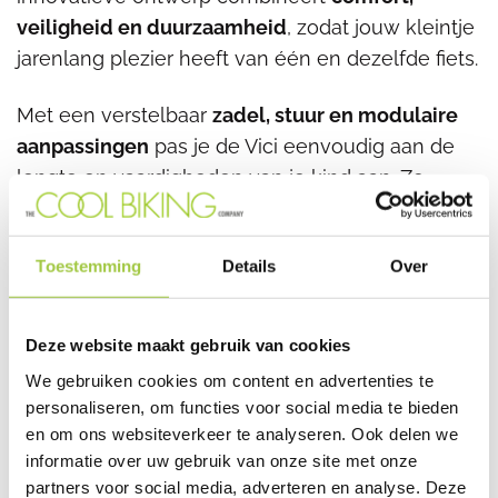
veiligheid en duurzaamheid
, zodat jouw kleintje
jarenlang plezier heeft van één en dezelfde fiets.
Met een verstelbaar
zadel, stuur en modulaire
aanpassingen
pas je de Vici eenvoudig aan de
lengte en vaardigheden van je kind aan. Zo
maak je moeiteloos de overstap van
loopfiets
naar een volwaardige kinderfiets
, zonder
Toestemming
Details
Over
telkens een nieuwe fiets te hoeven kopen.
Waarom kiezen voor de Vici
Deze website maakt gebruik van cookies
meegroeifiets?
We gebruiken cookies om content en advertenties te
personaliseren, om functies voor social media te bieden
1. Van loopfiets tot kinderfiets – groeit mee
en om ons websiteverkeer te analyseren. Ook delen we
met jouw kind
informatie over uw gebruik van onze site met onze
Dankzij het
partners voor social media, adverteren en analyse. Deze
verstelbare frame en stuur
gebruik