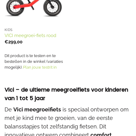
KIDS
VICI meegroei-fiets rood
€
299,00
Dit product is te testen en te
bestellen in de winkel (variaties
mogelijk).
Plan jouw testrit in
Vici – de ultieme meegroeifiets voor kinderen
van 1 tot 5 jaar
De
Vici meegroeifiets
is speciaal ontworpen om
met je kind mee te groeien, van de eerste
balansstapjes tot zelfstandig fietsen. Dit
innovatieve ontwerp combineert
comfort,