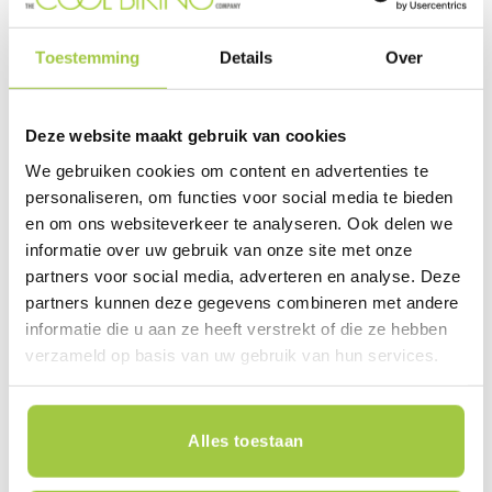
Van Beekstraat 7
Toestemming
Details
Over
1121 ND Landsmeer
+31 (0) 85-7735355
WhatsApp +31 (0)6 53 47 72 28
Deze website maakt gebruik van cookies
We gebruiken cookies om content en advertenties te
personaliseren, om functies voor social media te bieden
en om ons websiteverkeer te analyseren. Ook delen we
informatie over uw gebruik van onze site met onze
partners voor social media, adverteren en analyse. Deze
Elektrische fiets Nederland
partners kunnen deze gegevens combineren met andere
informatie die u aan ze heeft verstrekt of die ze hebben
Reviews
verzameld op basis van uw gebruik van hun services.
Contact
Nieuws
Alles toestaan
Blog