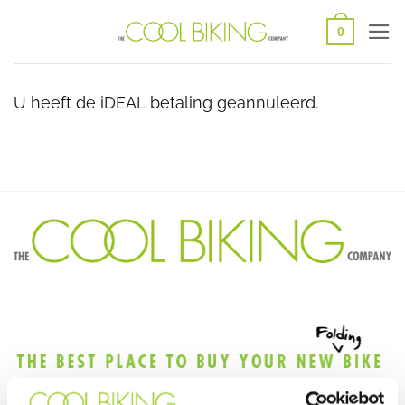
Ga
0
naar
inhoud
U heeft de iDEAL betaling geannuleerd.