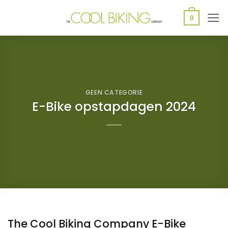
Ga
0
naar
inhoud
GEEN CATEGORIE
E-Bike opstapdagen 2024
The Cool Biking Company E-Bike