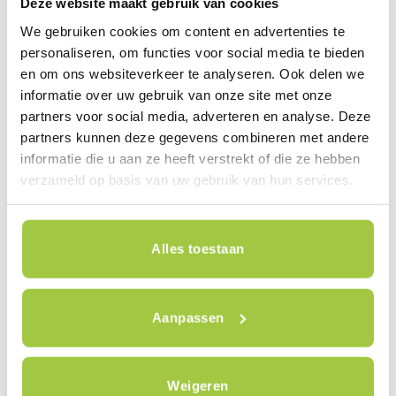
Deze website maakt gebruik van cookies
staan onze medewerkers voor u klaar om al uw
We gebruiken cookies om content en advertenties te
vragen te beantwoorden en u van tips en trucs
personaliseren, om functies voor social media te bieden
te voorzien. Vergeet niet uw ID mee te namen
en om ons websiteverkeer te analyseren. Ook delen we
als u een proefrit wil maken. Komt u ook langs?
informatie over uw gebruik van onze site met onze
Speciaal op deze dag bieden wij extra kortingen
partners voor social media, adverteren en analyse. Deze
en pakketten aan om u een geweldige
partners kunnen deze gegevens combineren met andere
informatie die u aan ze heeft verstrekt of die ze hebben
fietservaring voor de hele familie te geven.
verzameld op basis van uw gebruik van hun services.
Alles toestaan
Aanpassen
Weigeren