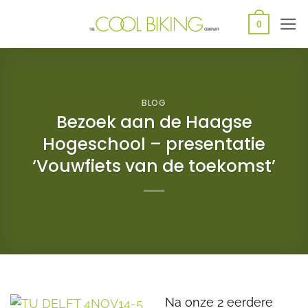
Ga
0
naar
inhoud
BLOG
Bezoek aan de Haagse
Hogeschool – presentatie
‘Vouwfiets van de toekomst’
Na onze 2 eerdere