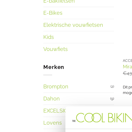
E-bakfietsen
E-Bikes
Elektrische vouwfietsen
Kids
Vouwfiets
ACCE
Merken
Mir
€
43
Brompton
(2)
Dit p
mogel
Dahon
(9)
EXCELSIOR
(1)
Lovens
(3)