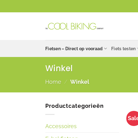
Ga
naar
inhoud
Fietsen – Direct op vooraad
Fiets testen
Winkel
Home
/
Winkel
Productcategorieën
Sal
Accessoires