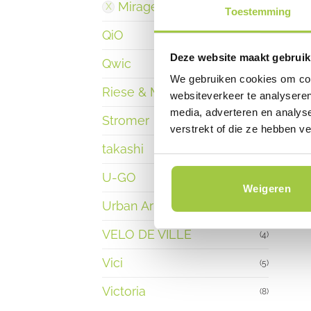
Mirage
(1)
Toestemming
QiO
(3)
Deze website maakt gebruik
Qwic
(11)
We gebruiken cookies om cont
Riese & Muller
(11)
websiteverkeer te analyseren
media, adverteren en analys
Stromer
(5)
verstrekt of die ze hebben v
takashi
(2)
U-GO
(10)
Weigeren
Urban Arrow
(20)
VELO DE VILLE
(4)
Vici
(5)
Victoria
(8)