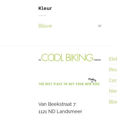
Kleur
Blauw
(1)
Ele
Rev
Con
Ni
Blo
Van Beekstraat 7
1121 ND Landsmeer