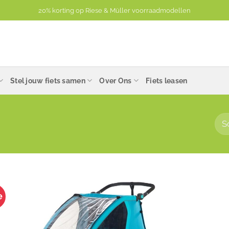
20% korting op Riese & Müller voorraadmodellen
Stel jouw fiets samen
Over Ons
Fiets leasen
e