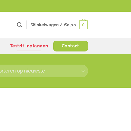
0
Winkelwagen /
€
0,00
Testrit inplannen
Contact