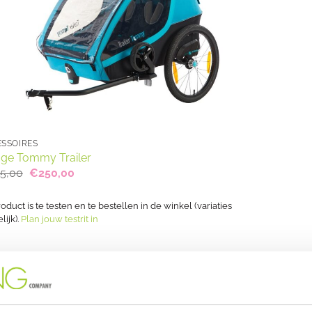
SSOIRES
age Tommy Trailer
Oorspronkelijke
Huidige
5,00
€
250,00
prijs
prijs
was:
is:
€435,00.
€250,00.
roduct is te testen en te bestellen in de winkel (variaties
ijk).
Plan jouw testrit in