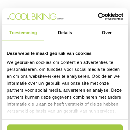
Toestemming
Details
Over
Van Beekstraat 7
1121 ND Landsmeer
Deze website maakt gebruik van cookies
+31 (0) 85-7735355
We gebruiken cookies om content en advertenties te
WhatsApp +31 (0)6 53 47 72 28
personaliseren, om functies voor social media te bieden
en om ons websiteverkeer te analyseren. Ook delen we
informatie over uw gebruik van onze site met onze
partners voor social media, adverteren en analyse. Deze
partners kunnen deze gegevens combineren met andere
informatie die u aan ze heeft verstrekt of die ze hebben
Elektrische fiets Nederland
verzameld op basis van uw gebruik van hun services.
Reviews