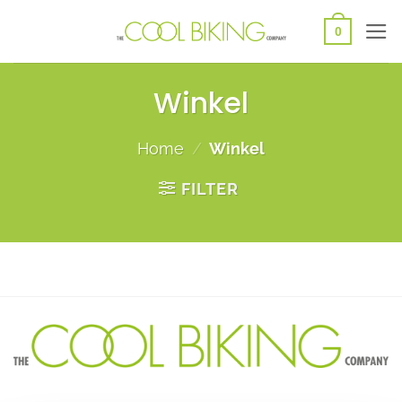
Ga
0
naar
inhoud
Winkel
Home
/
Winkel
FILTER