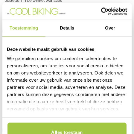
bestellen in de winkel (variaties
mogelijk).
Plan jouw testrit in
Toestemming
Details
Over
Sale
Sale
UITVERKOCHT
Deze website maakt gebruik van cookies
We gebruiken cookies om content en advertenties te
personaliseren, om functies voor social media te bieden
ELEKTRISCHE VOUWFIETSEN
E-BIKES
en om ons websiteverkeer te analyseren. Ook delen we
Victoria Scalyo 1 Unisex –
Victoria Manoc 7 – Wave
Groen
Oorspronkelijke
Huidige
€
5.499,00
€
4.999,00
informatie over uw gebruik van onze site met onze
prijs
prijs
Oorspronkelijke
Huidige
€
3.399,00
€
3.199,00
partners voor social media, adverteren en analyse. Deze
was:
is:
prijs
prijs
€5.499,00.
€4.999,0
was:
is:
Dit product is te testen en te
partners kunnen deze gegevens combineren met andere
€3.399,00.
€3.199,00.
bestellen in de winkel (variaties
informatie die u aan ze heeft verstrekt of die ze hebben
mogelijk).
Plan jouw testrit in
verzameld op basis van uw gebruik van hun services.
Sale
Alles toestaan