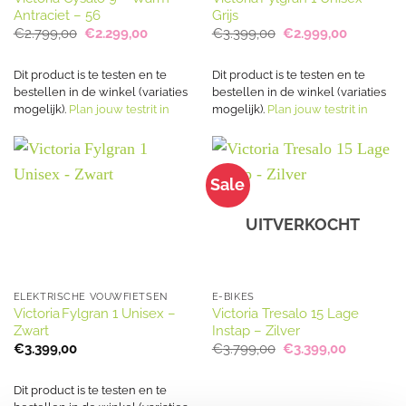
Antraciet – 56
Grijs
Oorspronkelijke
Huidige
Oorspronkelijke
Huidige
€
2.799,00
€
2.299,00
€
3.399,00
€
2.999,00
prijs
prijs
prijs
prijs
was:
is:
was:
is:
€2.799,00.
€2.299,00.
€3.399,00.
€2.999,0
Dit product is te testen en te
Dit product is te testen en te
bestellen in de winkel (variaties
bestellen in de winkel (variaties
mogelijk).
Plan jouw testrit in
mogelijk).
Plan jouw testrit in
Sale
UITVERKOCHT
ELEKTRISCHE VOUWFIETSEN
E-BIKES
Victoria Fylgran 1 Unisex –
Victoria Tresalo 15 Lage
Zwart
Instap – Zilver
Oorspronkelijke
Huidige
€
3.399,00
€
3.799,00
€
3.399,00
prijs
prijs
was:
is:
€3.799,00.
€3.399,00
Dit product is te testen en te