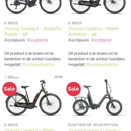
E-BIKES
E-BIKES
Victoria Tresalo 6 – Butterfly
Victoria Cysalo 9 – Warm
Purple – 56
Antraciet – 48
Oorspronkelijke
Huidige
Oorspronkelijke
Huidige
€
3.399,00
€
2.499,00
€
2.799,00
€
2.299,00
prijs
prijs
prijs
prijs
was:
is:
was:
is:
€3.399,00.
€2.499,00.
€2.799,00.
€2.299,00
Dit product is te testen en te
Dit product is te testen en te
bestellen in de winkel (variaties
bestellen in de winkel (variaties
mogelijk).
Plan jouw testrit in
mogelijk).
Plan jouw testrit in
Sale
Sale
E-BIKES
ELEKTRISCHE VOUWFIETSEN
Victoria Cysalo 9 – Warm
Victoria Fylgran 1 Unisex –