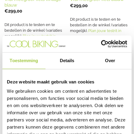
blauw
€
299,00
€
299,00
Dit product is te testen en te
Dit product is te testen en te
bestellen in de winkel (variaties
bestellen in de winkel (variaties
mogelijk).
Plan jouw testrit in
mogelijk).
Plan jouw testrit in
Toestemming
Details
Over
Deze website maakt gebruik van cookies
We gebruiken cookies om content en advertenties te
personaliseren, om functies voor social media te bieden
KIDS
VICI meegroei-fiets rood
en om ons websiteverkeer te analyseren. Ook delen we
€
299,00
informatie over uw gebruik van onze site met onze
partners voor social media, adverteren en analyse. Deze
Dit product is te testen en te
partners kunnen deze gegevens combineren met andere
bestellen in de winkel (variaties