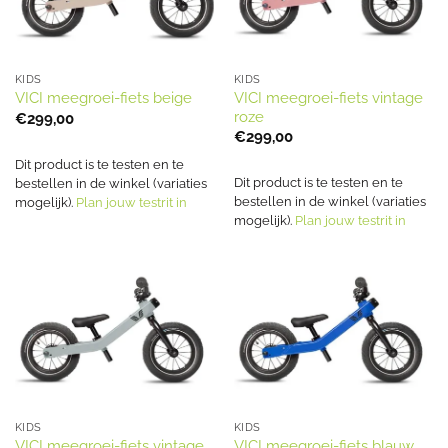
KIDS
KIDS
VICI meegroei-fiets vintage
VICI meegroei-fiets beige
roze
€
299,00
€
299,00
Dit product is te testen en te
Dit product is te testen en te
bestellen in de winkel (variaties
bestellen in de winkel (variaties
mogelijk).
Plan jouw testrit in
mogelijk).
Plan jouw testrit in
KIDS
KIDS
VICI meegroei-fiets vintage
VICI meegroei-fiets blauw