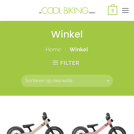
Ga
0
naar
inhoud
Winkel
Home
/
Winkel
FILTER