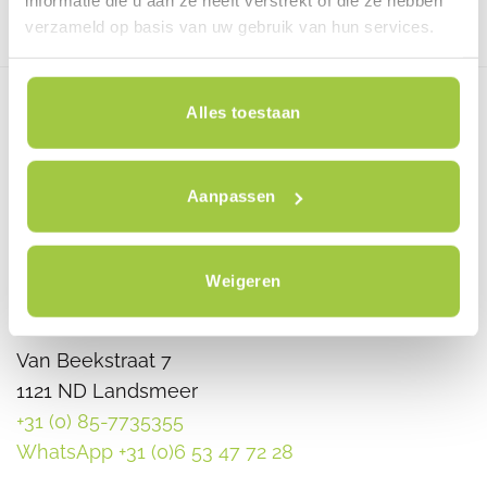
informatie die u aan ze heeft verstrekt of die ze hebben
mogelijk).
Plan jouw testrit in
verzameld op basis van uw gebruik van hun services.
Alles toestaan
Aanpassen
Weigeren
Van Beekstraat 7
1121 ND Landsmeer
+31 (0) 85-7735355
WhatsApp +31 (0)6 53 47 72 28