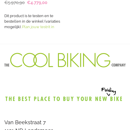
Oorspronkelijke
Huidige
€
5.970,90
€
4.779,00
prijs
prijs
was:
is:
€5.970,90.
€4.779,00.
Dit product is te testen en te
bestellen in de winkel (variaties
mogelijk).
Plan jouw testrit in
Van Beekstraat 7