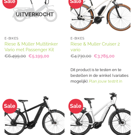
Sale
Sale
UITVERKOCHT
E-BIKES
E-BIKES
Riese & Müller Multitinker
Riese & Muller Cruiser 2
Vario met Passenger Kit
vario
Oorspronkelijke
Huidige
Oorspronkelijke
Huidige
€
6.499,00
€
5.199,00
€
4.730,00
€
3.785,00
prijs
prijs
prijs
prijs
was:
is:
was:
is:
€6.499,00.
€5.199,00.
€4.730,00.
€3.785,00
Dit product is te testen en te
bestellen in de winkel (variaties
mogelijk).
Plan jouw testrit in
Sale
Sale