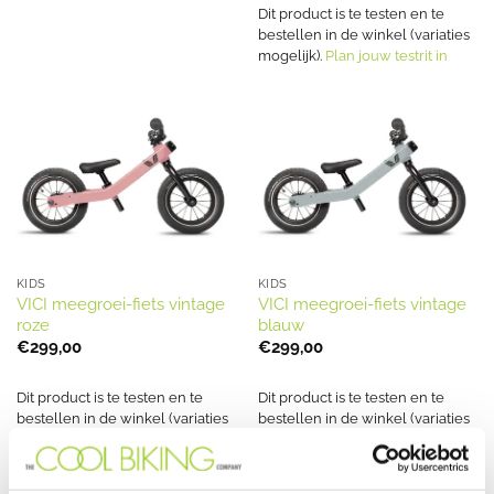
€7.290,00.
€5.850,00.
Dit product is te testen en te
bestellen in de winkel (variaties
mogelijk).
Plan jouw testrit in
KIDS
KIDS
VICI meegroei-fiets vintage
VICI meegroei-fiets vintage
roze
blauw
€
299,00
€
299,00
Dit product is te testen en te
Dit product is te testen en te
bestellen in de winkel (variaties
bestellen in de winkel (variaties
mogelijk).
Plan jouw testrit in
mogelijk).
Plan jouw testrit in