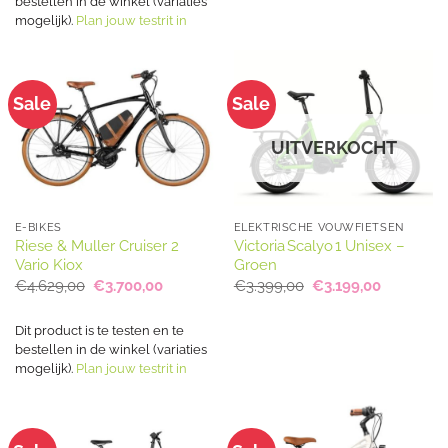
bestellen in de winkel (variaties
mogelijk).
Plan jouw testrit in
Sale
Sale
UITVERKOCHT
E-BIKES
ELEKTRISCHE VOUWFIETSEN
Riese & Muller Cruiser 2
Victoria Scalyo 1 Unisex –
Vario Kiox
Groen
Oorspronkelijke
Huidige
Oorspronkelijke
Huidige
€
4.629,00
€
3.700,00
€
3.399,00
€
3.199,00
prijs
prijs
prijs
prijs
was:
is:
was:
is:
€4.629,00.
€3.700,00.
€3.399,00.
€3.199,00
Dit product is te testen en te
bestellen in de winkel (variaties
mogelijk).
Plan jouw testrit in