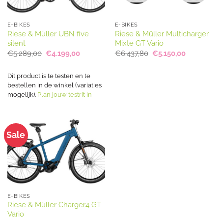
E-BIKES
E-BIKES
Riese & Müller UBN five
Riese & Müller Multicharger
silent
Mixte GT Vario
Oorspronkelijke
Huidige
Oorspronkelijke
Huidige
€
5.289,00
€
4.199,00
€
6.437,80
€
5.150,00
prijs
prijs
prijs
prijs
was:
is:
was:
is:
€5.289,00.
€4.199,00.
€6.437,80.
€5.150,00.
Dit product is te testen en te
bestellen in de winkel (variaties
mogelijk).
Plan jouw testrit in
Sale
E-BIKES
Riese & Müller Charger4 GT
Vario