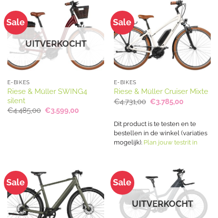
Sale
Sale
UITVERKOCHT
E-BIKES
E-BIKES
Riese & Müller SWING4
Riese & Müller Cruiser Mixte
silent
Oorspronkelijke
Huidige
€
4.731,00
€
3.785,00
prijs
prijs
Oorspronkelijke
Huidige
€
4.485,00
€
3.599,00
was:
is:
prijs
prijs
€4.731,00.
€3.785,00
was:
is:
Dit product is te testen en te
€4.485,00.
€3.599,00.
bestellen in de winkel (variaties
mogelijk).
Plan jouw testrit in
Sale
Sale
UITVERKOCHT