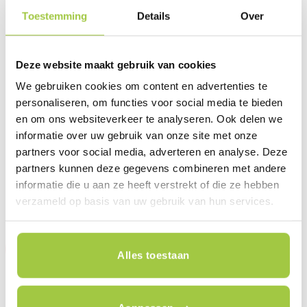
Toestemming
Details
Over
Deze website maakt gebruik van cookies
We gebruiken cookies om content en advertenties te
personaliseren, om functies voor social media te bieden
KIDS
KIDS
en om ons websiteverkeer te analyseren. Ook delen we
VICI meegroei-fiets blauw
VICI meegroei-fiets rood
€
299,00
€
299,00
informatie over uw gebruik van onze site met onze
partners voor social media, adverteren en analyse. Deze
Dit product is te testen en te
Dit product is te testen en te
partners kunnen deze gegevens combineren met andere
bestellen in de winkel (variaties
bestellen in de winkel (variaties
informatie die u aan ze heeft verstrekt of die ze hebben
mogelijk).
Plan jouw testrit in
mogelijk).
Plan jouw testrit in
verzameld op basis van uw gebruik van hun services.
Sale
Sale
Alles toestaan