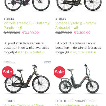
E-BIKES
E-BIKES
Victoria Tresalo 6 – Butterfly
Victoria Cysalo 9 – Warm
Purple – 56
Antraciet – 48
Oorspronkelijke
Huidige
Oorspronkelijke
Huidige
€
3.399,00
€
2.499,00
€
2.799,00
€
2.299,00
prijs
prijs
prijs
prijs
was:
is:
was:
is:
€3.399,00.
€2.499,00.
€2.799,00.
€2.299,00
Dit product is te testen en te
Dit product is te testen en te
bestellen in de winkel (variaties
bestellen in de winkel (variaties
mogelijk).
Plan jouw testrit in
mogelijk).
Plan jouw testrit in
Sale
Sale
E-BIKES
ELEKTRISCHE VOUWFIETSEN
Victoria Cysalo 9 – Warm
Victoria Fylgran 1 Unisex –