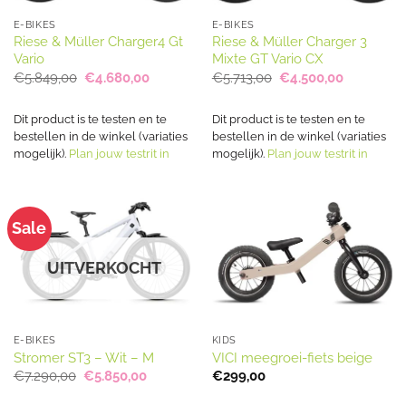
E-BIKES
E-BIKES
Riese & Müller Charger4 Gt
Riese & Müller Charger 3
Vario
Mixte GT Vario CX
Oorspronkelijke
Huidige
Oorspronkelijke
Huidige
€
5.849,00
€
4.680,00
€
5.713,00
€
4.500,00
prijs
prijs
prijs
prijs
was:
is:
was:
is:
€5.849,00.
€4.680,00.
€5.713,00.
€4.500,00
Dit product is te testen en te
Dit product is te testen en te
bestellen in de winkel (variaties
bestellen in de winkel (variaties
mogelijk).
Plan jouw testrit in
mogelijk).
Plan jouw testrit in
Sale
UITVERKOCHT
E-BIKES
KIDS
Stromer ST3 – Wit – M
VICI meegroei-fiets beige
Oorspronkelijke
Huidige
€
7.290,00
€
5.850,00
€
299,00
prijs
prijs
was:
is: