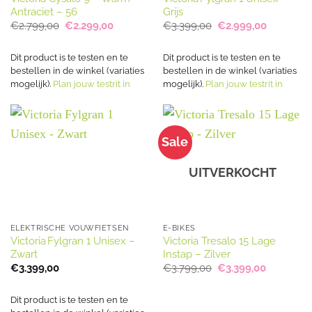
Antraciet – 56
Grijs
Oorspronkelijke
Huidige
Oorspronkelijke
Huidige
€
2.799,00
€
2.299,00
€
3.399,00
€
2.999,00
prijs
prijs
prijs
prijs
was:
is:
was:
is:
€2.799,00.
€2.299,00.
€3.399,00.
€2.999,0
Dit product is te testen en te
Dit product is te testen en te
bestellen in de winkel (variaties
bestellen in de winkel (variaties
mogelijk).
Plan jouw testrit in
mogelijk).
Plan jouw testrit in
Sale
UITVERKOCHT
ELEKTRISCHE VOUWFIETSEN
E-BIKES
Victoria Fylgran 1 Unisex –
Victoria Tresalo 15 Lage
Zwart
Instap – Zilver
Oorspronkelijke
Huidige
€
3.399,00
€
3.799,00
€
3.399,00
prijs
prijs
was:
is:
€3.799,00.
€3.399,00
Dit product is te testen en te