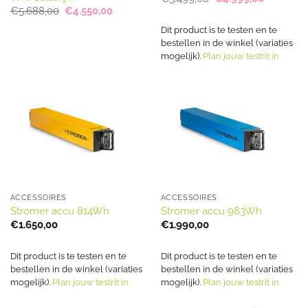
prijs
prijs
Oorspronkelijke
Huidige
€
5.688,00
€
4.550,00
was:
is:
prijs
prijs
€5.499,00.
€4.999,0
was:
is:
Dit product is te testen en te
€5.688,00.
€4.550,00.
bestellen in de winkel (variaties
mogelijk).
Plan jouw testrit in
ACCESSOIRES
ACCESSOIRES
Stromer accu 814Wh
Stromer accu 983Wh
€
1.650,00
€
1.990,00
Dit product is te testen en te
Dit product is te testen en te
bestellen in de winkel (variaties
bestellen in de winkel (variaties
mogelijk).
Plan jouw testrit in
mogelijk).
Plan jouw testrit in