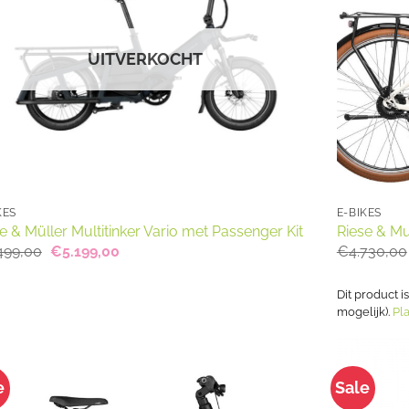
UITVERKOCHT
KES
E-BIKES
e & Müller Multitinker Vario met Passenger Kit
Riese & Mul
Oorspronkelijke
Huidige
499,00
€
5.199,00
€
4.730,00
prijs
prijs
was:
is:
€6.499,00.
€5.199,00.
Dit product i
mogelijk).
Pla
e
Sale