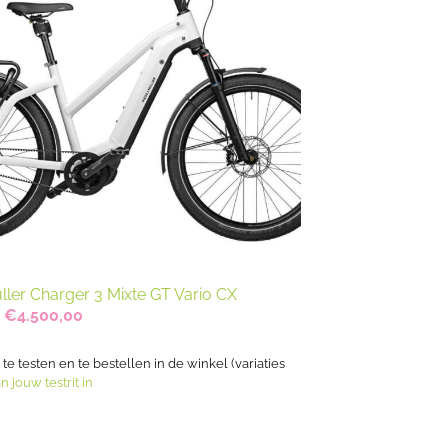
ller Charger 3 Mixte GT Vario CX
Oorspronkelijke
Huidige
€
4.500,00
prijs
prijs
was:
is:
€5.713,00.
€4.500,00.
s te testen en te bestellen in de winkel (variaties
n jouw testrit in