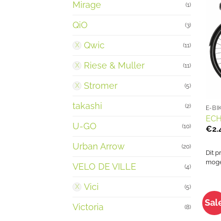
Mirage
(1)
QiO
(3)
Qwic
(11)
Riese & Muller
(11)
Stromer
(5)
takashi
(2)
E-BI
ECH
U-GO
(10)
€
2.
Urban Arrow
(20)
Dit p
mogel
VELO DE VILLE
(4)
Vici
(5)
Sal
Victoria
(8)