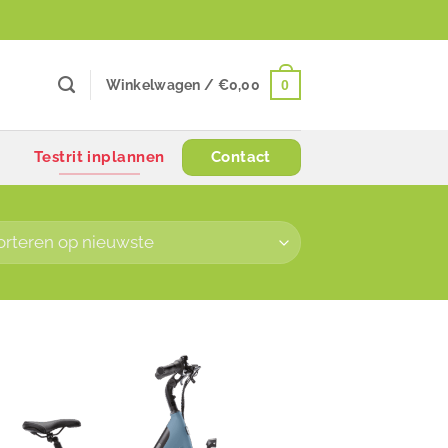
0
Winkelwagen /
€
0,00
Testrit inplannen
Contact