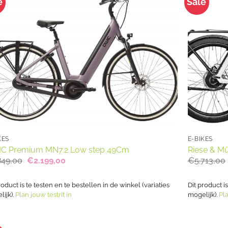
e
Sale
KES
E-BIKES
C Premium MN7.2 Low step 49Cm
Riese & Mü
Oorspronkelijke
Huidige
849,00
€
2.199,00
€
5.713,00
prijs
prijs
was:
is:
€2.849,00.
€2.199,00.
roduct is te testen en te bestellen in de winkel (variaties
Dit product i
ijk).
Plan jouw testrit in
mogelijk).
Pla