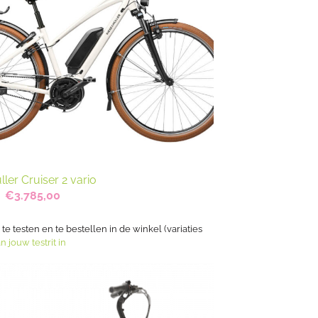
ler Cruiser 2 vario
Oorspronkelijke
Huidige
€
3.785,00
prijs
prijs
was:
is:
€4.730,00.
€3.785,00.
s te testen en te bestellen in de winkel (variaties
n jouw testrit in