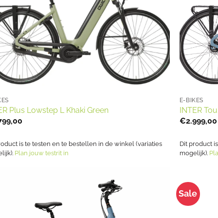
KES
E-BIKES
ER Plus Lowstep L Khaki Green
INTER Tou
799,00
€
2.999,00
roduct is te testen en te bestellen in de winkel (variaties
Dit product i
ijk).
Plan jouw testrit in
mogelijk).
Pla
Sale