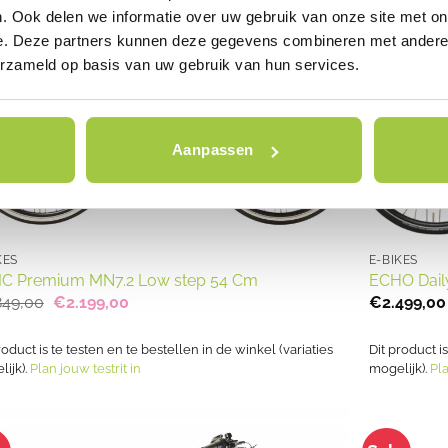
. Ook delen we informatie over uw gebruik van onze site met on
e. Deze partners kunnen deze gegevens combineren met andere i
erzameld op basis van uw gebruik van hun services.
Aanpassen
KES
E-BIKES
C Premium MN7.2 Low step 54 Cm
ECHO Dail
Oorspronkelijke
Huidige
849,00
€
2.199,00
€
2.499,00
prijs
prijs
was:
is:
€2.849,00.
€2.199,00.
roduct is te testen en te bestellen in de winkel (variaties
Dit product i
ijk).
Plan jouw testrit in
mogelijk).
Pla