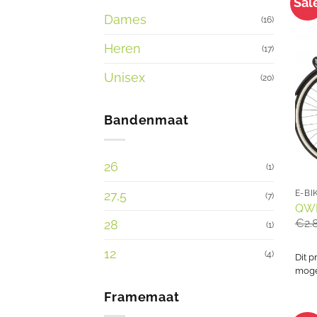
Sal
Dames
(16)
Heren
(17)
Unisex
(20)
Bandenmaat
26
(1)
27,5
E-BI
(7)
QWI
€
2.
28
(1)
12
(4)
Dit p
mogel
Framemaat