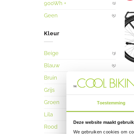
900Wh +
(1)
Geen
(5)
Kleur
Beige
(3)
Blauw
(5)
E-BI
Bruin
(3)
Ries
€
5.
Grijs
(2)
Dit p
Groen
(1)
Toestemming
mogel
Lila
(2)
Deze website maakt gebruik
Rood
(3)
Sal
We gebruiken cookies om cont