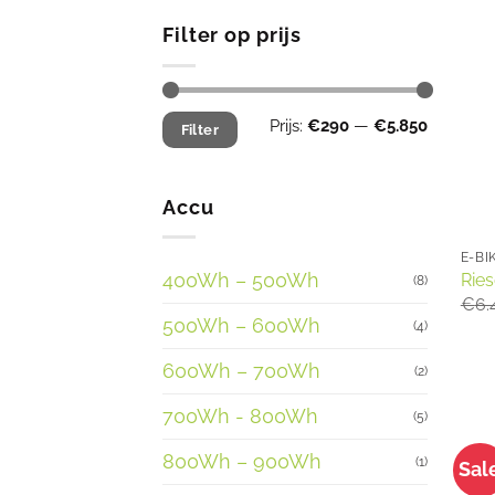
Filter op prijs
Min.
Max.
Prijs:
€290
—
€5.850
Filter
prijs
prijs
Accu
E-BI
400Wh – 500Wh
Ries
(8)
€
6.
500Wh – 600Wh
(4)
600Wh – 700Wh
(2)
700Wh - 800Wh
(5)
800Wh – 900Wh
(1)
Sal