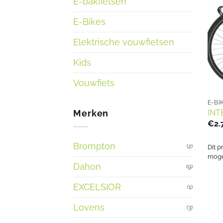
E-bakfietsen
E-Bikes
Elektrische vouwfietsen
Kids
Vouwfiets
E-BI
Merken
INT
€
2.
Brompton
(2)
Dit p
mogel
Dahon
(9)
EXCELSIOR
(1)
Lovens
(3)