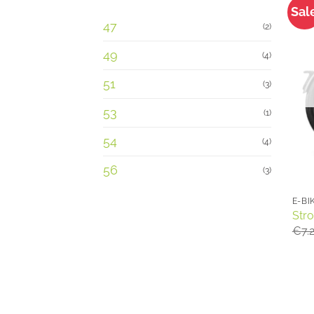
Sal
47
(2)
49
(4)
51
(3)
53
(1)
54
(4)
56
(3)
E-BI
Str
€
7.