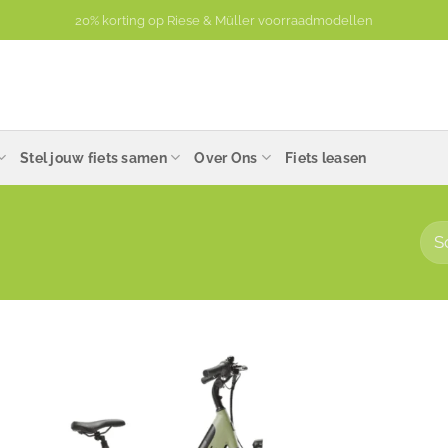
Plan een uur exclusieve aandacht voor een proefrit en advies.
Stel jouw fiets samen
Over Ons
Fiets leasen