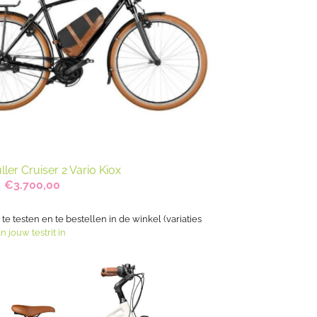
ler Cruiser 2 Vario Kiox
Oorspronkelijke
Huidige
€
3.700,00
prijs
prijs
was:
is:
€4.629,00.
€3.700,00.
s te testen en te bestellen in de winkel (variaties
n jouw testrit in