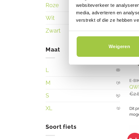
Roze
websiteverkeer te analyseren
(1)
media, adverteren en analys
Wit
(2)
verstrekt of die ze hebben v
Zwart
(4)
Weigeren
Maat
L
(8)
E-BI
M
(7)
QWI
€
2.
S
(5)
XL
(1)
Dit p
mogel
Soort fiets