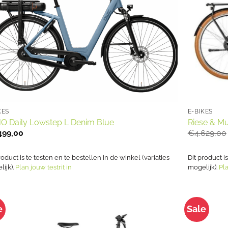
KES
E-BIKES
O Daily Lowstep L Denim Blue
Riese & Mul
499,00
€
4.629,00
roduct is te testen en te bestellen in de winkel (variaties
Dit product i
ijk).
Plan jouw testrit in
mogelijk).
Pla
e
Sale