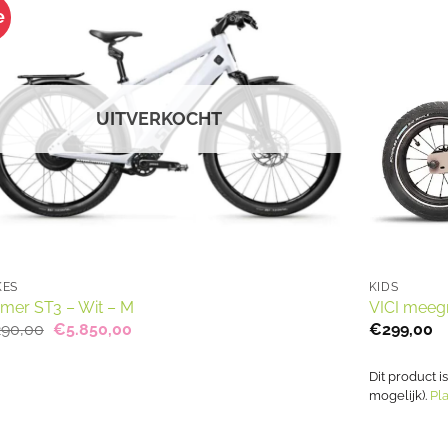
e
UITVERKOCHT
KES
KIDS
omer ST3 – Wit – M
VICI meegr
Oorspronkelijke
Huidige
290,00
€
5.850,00
€
299,00
prijs
prijs
was:
is:
€7.290,00.
€5.850,00.
Dit product i
mogelijk).
Pla