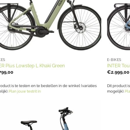
KES
E-BIKES
ER Plus Lowstep L Khaki Green
INTER Tou
799,00
€
2.999,00
roduct is te testen en te bestellen in de winkel (variaties
Dit product i
ijk).
Plan jouw testrit in
mogelijk).
Pla