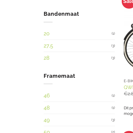
Sal
Bandenmaat
20
(1)
27,5
(3)
28
(3)
Framemaat
E-BI
QWI
€
2.
46
(1)
48
(1)
Dit p
mogel
49
(3)
50
(2)