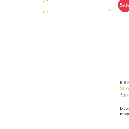
Sal
54
(4)
E-BI
Str
€
5.
Dit p
mogel