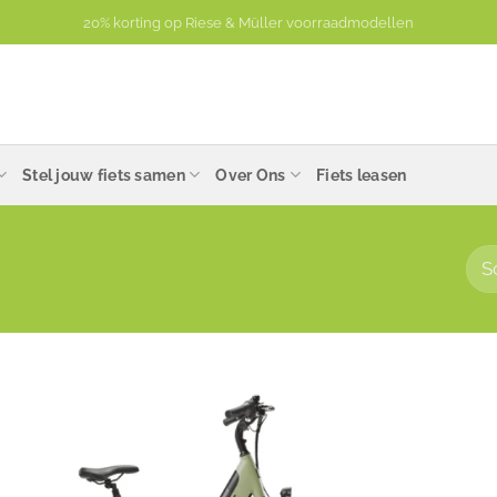
Plan een uur exclusieve aandacht voor een proefrit en advies.
Stel jouw fiets samen
Over Ons
Fiets leasen