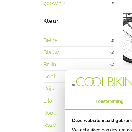
900Wh +
(1)
Kleur
Beige
(1)
Blauw
(2)
Bruin
(2)
< 25
Geel
(1)
VEL
€
3.
Grijs
(1)
Dit p
Lila
(3)
Toestemming
mogel
Rood
(1)
Deze website maakt gebruik
Roze
(1)
Sal
We gebruiken cookies om cont