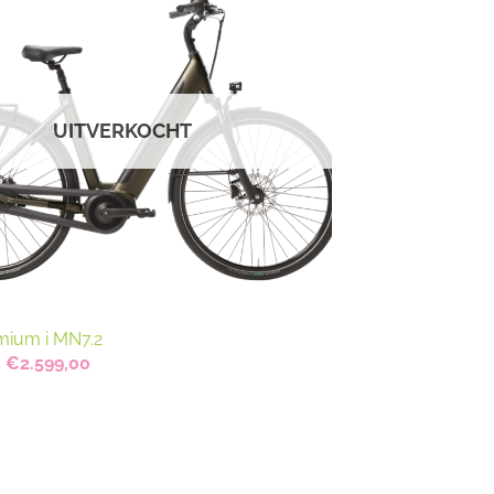
UITVERKOCHT
ium i MN7.2
Oorspronkelijke
Huidige
€
2.599,00
prijs
prijs
was:
is:
€2.849,00.
€2.599,00.