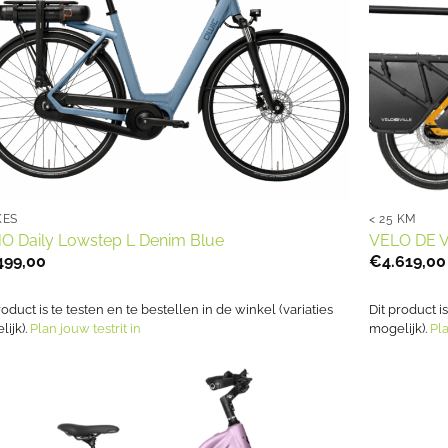
KES
< 25 KM
O Daily Lowstep L Denim Blue
VELO DE V
499,00
€
4.619,00
roduct is te testen en te bestellen in de winkel (variaties
Dit product i
ijk).
Plan jouw testrit in
mogelijk).
Pla