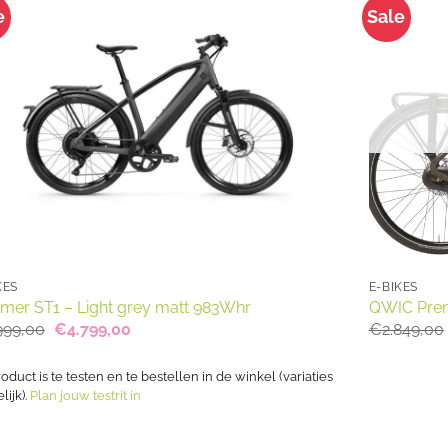
e
Sale
KES
E-BIKES
omer ST1 – Light grey matt 983Whr
QWIC Prem
Oorspronkelijke
Huidige
999,00
€
4.799,00
€
2.849,00
prijs
prijs
was:
is:
€5.999,00.
€4.799,00.
roduct is te testen en te bestellen in de winkel (variaties
ijk).
Plan jouw testrit in