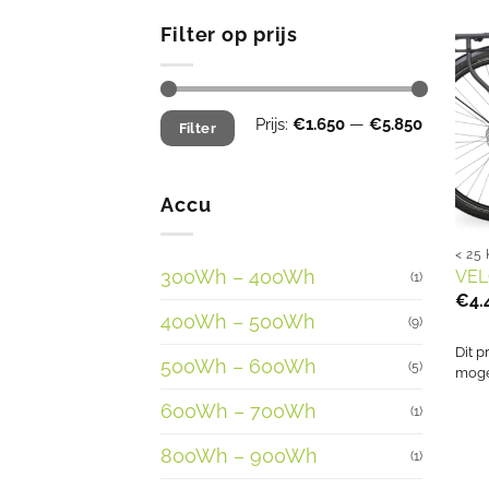
Filter op prijs
Min.
Max.
Prijs:
€1.650
—
€5.850
Filter
prijs
prijs
Accu
< 25
300Wh – 400Wh
VEL
(1)
€
4.
400Wh – 500Wh
(9)
Dit p
500Wh – 600Wh
(5)
mogel
600Wh – 700Wh
(1)
800Wh – 900Wh
(1)