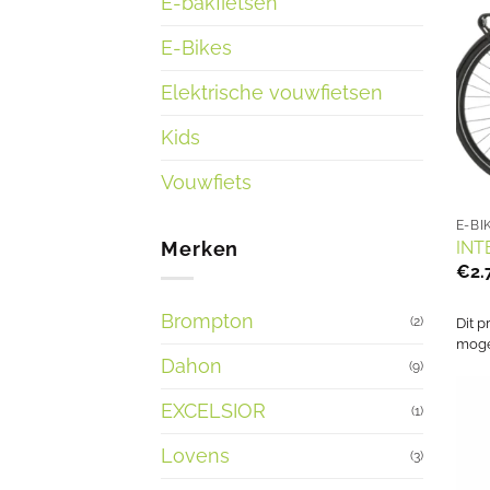
E-bakfietsen
E-Bikes
Elektrische vouwfietsen
Kids
Vouwfiets
E-BI
Merken
INT
€
2.
Brompton
(2)
Dit p
mogel
Dahon
(9)
EXCELSIOR
(1)
Lovens
(3)