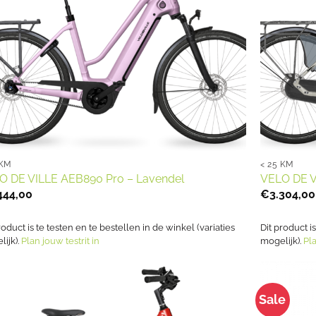
 KM
< 25 KM
O DE VILLE AEB890 Pro – Lavendel
VELO DE V
444,00
€
3.304,00
roduct is te testen en te bestellen in de winkel (variaties
Dit product i
ijk).
Plan jouw testrit in
mogelijk).
Pla
Sale