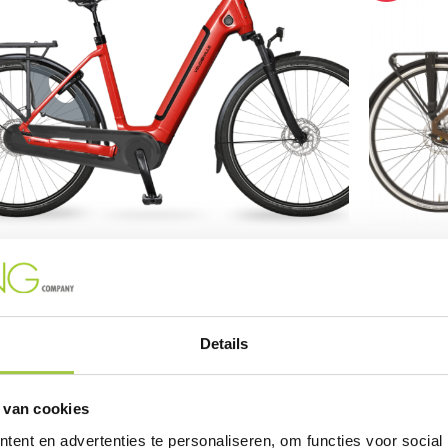
 KM
E-BIKES
O DE VILLE AEB490 PURE – Rood
QWIC Prem
579,00
€
3.549,00
roduct is te testen en te bestellen in de winkel (variaties
Dit product i
Details
ijk).
Plan jouw testrit in
mogelijk).
Pla
 van cookies
e
ent en advertenties te personaliseren, om functies voor social