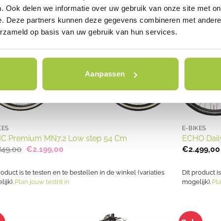
. Ook delen we informatie over uw gebruik van onze site met on
e. Deze partners kunnen deze gegevens combineren met andere i
erzameld op basis van uw gebruik van hun services.
Aanpassen
KES
E-BIKES
C Premium MN7.2 Low step 54 Cm
ECHO Dail
Oorspronkelijke
Huidige
849,00
€
2.199,00
€
2.499,00
prijs
prijs
was:
is:
€2.849,00.
€2.199,00.
roduct is te testen en te bestellen in de winkel (variaties
Dit product i
ijk).
Plan jouw testrit in
mogelijk).
Pla