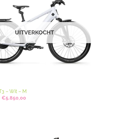
UITVERKOCHT
3 – Wit – M
Oorspronkelijke
Huidige
€
5.850,00
prijs
prijs
was:
is:
€7.290,00.
€5.850,00.