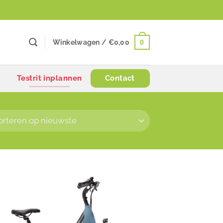
0
Winkelwagen /
€
0,00
Testrit inplannen
Contact