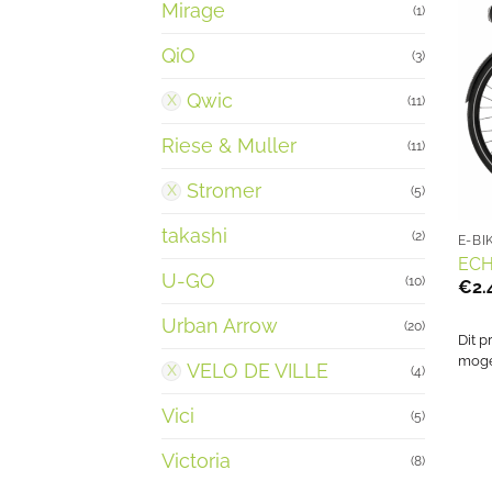
Mirage
(1)
QiO
(3)
Qwic
(11)
Riese & Muller
(11)
Stromer
(5)
takashi
(2)
E-BI
ECH
U-GO
(10)
€
2.
Urban Arrow
(20)
Dit p
mogel
VELO DE VILLE
(4)
Vici
(5)
Victoria
(8)