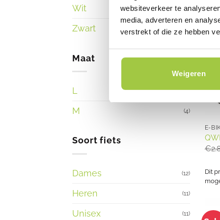
Wit
websiteverkeer te analyseren
(2)
media, adverteren en analys
Zwart
(1)
verstrekt of die ze hebben v
Maat
Weigeren
L
(6)
M
(4)
E-BI
QWI
Soort fiets
€
2.
Dames
Dit p
(12)
mogel
Heren
(11)
Unisex
(11)