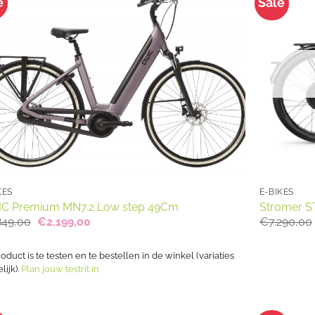
e
Sale
KES
E-BIKES
C Premium MN7.2 Low step 49Cm
Stromer ST
Oorspronkelijke
Huidige
849,00
€
2.199,00
€
7.290,00
prijs
prijs
was:
is:
€2.849,00.
€2.199,00.
roduct is te testen en te bestellen in de winkel (variaties
ijk).
Plan jouw testrit in