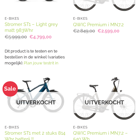
E-BIKES
E-BIKES
Stromer ST1 – Light grey
QWIC Premium i MN7.2
matt 983Whr
Oorspronkelijke
Huidige
€
2.849,00
€
2.599,00
prijs
prijs
Oorspronkelijke
Huidige
€
5.999,00
€
4.799,00
was:
is:
prijs
prijs
€2.849,00.
€2.599,00
was:
is:
€5.999,00.
€4.799,00.
Dit product is te testen en te
bestellen in de winkel (variaties
mogelijk).
Plan jouw testrit in
Sale
UITVERKOCHT
UITVERKOCHT
E-BIKES
E-BIKES
Stromer ST1 met 2 stuks 814
QWIC Premium i MN7.2 –
Whr batterij !!
540 Wh