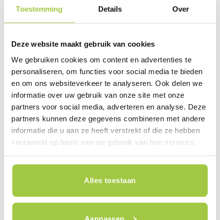
UITVERKOCHT
Toestemming
Details
Over
Deze website maakt gebruik van cookies
VOUWFIETS
VOUWFIETS
Dahon Vouwfiets Hit D6 –
Dahon Vouwfiets Vybe D7 –
We gebruiken cookies om content en advertenties te
Zwart
Rood
personaliseren, om functies voor social media te bieden
Oorspronkelijke
Huidige
€
799,00
€
599,00
€
849,00
prijs
prijs
en om ons websiteverkeer te analyseren. Ook delen we
was:
is:
€799,00.
€599,00.
informatie over uw gebruik van onze site met onze
Dit product is te testen en te
bestellen in de winkel (variaties
partners voor social media, adverteren en analyse. Deze
mogelijk).
Plan jouw testrit in
partners kunnen deze gegevens combineren met andere
informatie die u aan ze heeft verstrekt of die ze hebben
verzameld op basis van uw gebruik van hun services.
Alles toestaan
VOUWFIETS
VOUWFIETS
Aanpassen