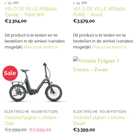
< 25 KM
< 25 KM
VELO DE VILLE AEB400
VELO DE VILLE AEB490
Classic – Parel Wit
PURE – Rood
€
3.304,00
€
3.579,00
Dit product is te testen en te
Dit product is te testen en te
bestellen in de winkel (variaties
bestellen in de winkel (variaties
mogelijk).
Plan jouw testrit in
mogelijk).
Plan jouw testrit in
Sale
ELEKTRISCHE VOUWFIETSEN
ELEKTRISCHE VOUWFIETSEN
Victoria Fylgran 1 Unisex –
Victoria Fylgran 1 Unisex –
Grijs
Zwart
Oorspronkelijke
Huidige
€
3.399,00
€
2.999,00
€
3.399,00
prijs
prijs
was:
is: