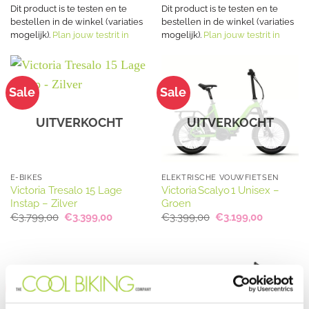
€3.399,00.
€2.999,00.
Dit product is te testen en te
Dit product is te testen en te
bestellen in de winkel (variaties
bestellen in de winkel (variaties
mogelijk).
Plan jouw testrit in
mogelijk).
Plan jouw testrit in
Sale
Sale
UITVERKOCHT
UITVERKOCHT
E-BIKES
ELEKTRISCHE VOUWFIETSEN
Victoria Tresalo 15 Lage
Victoria Scalyo 1 Unisex –
Instap – Zilver
Groen
Oorspronkelijke
Huidige
Oorspronkelijke
Huidige
€
3.799,00
€
3.399,00
€
3.399,00
€
3.199,00
prijs
prijs
prijs
prijs
was:
is:
was:
is:
€3.799,00.
€3.399,00.
€3.399,00.
€3.199,00
Sale