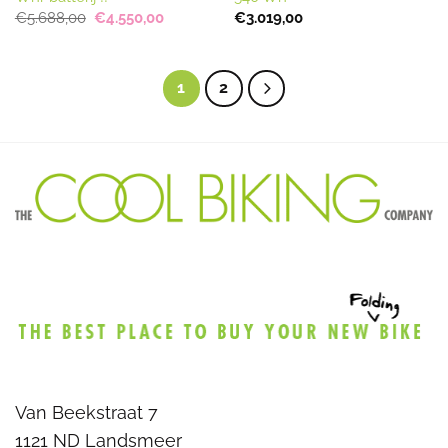
Oorspronkelijke
Huidige
€
5.688,00
€
4.550,00
€
3.019,00
prijs
prijs
was:
is:
€5.688,00.
€4.550,00.
1
2
Van Beekstraat 7
1121 ND Landsmeer