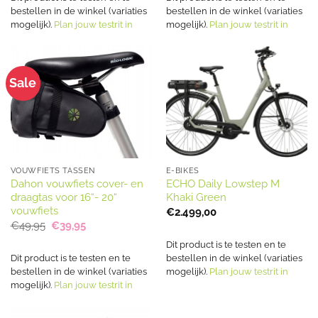
bestellen in de winkel (variaties
bestellen in de winkel (variaties
mogelijk).
Plan jouw testrit in
mogelijk).
Plan jouw testrit in
Sale
VOUWFIETS TASSEN
E-BIKES
Dahon vouwfiets cover- en
ECHO Daily Lowstep M
draagtas voor 16“- 20“
Khaki Green
vouwfiets
€
2.499,00
Oorspronkelijke
Huidige
€
49,95
€
39,95
prijs
prijs
was:
is:
Dit product is te testen en te
€49,95.
€39,95.
Dit product is te testen en te
bestellen in de winkel (variaties
bestellen in de winkel (variaties
mogelijk).
Plan jouw testrit in
mogelijk).
Plan jouw testrit in