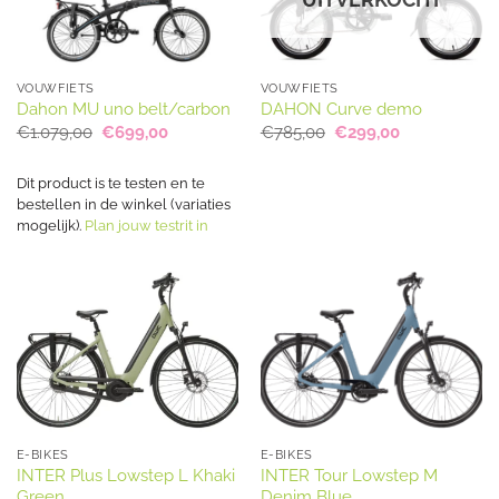
VOUWFIETS
VOUWFIETS
Dahon MU uno belt/carbon
DAHON Curve demo
Oorspronkelijke
Huidige
Oorspronkelijke
Huidige
€
1.079,00
€
699,00
€
785,00
€
299,00
prijs
prijs
prijs
prijs
was:
is:
was:
is:
€1.079,00.
€699,00.
€785,00.
€299,00.
Dit product is te testen en te
bestellen in de winkel (variaties
mogelijk).
Plan jouw testrit in
E-BIKES
E-BIKES
INTER Plus Lowstep L Khaki
INTER Tour Lowstep M
Green
Denim Blue