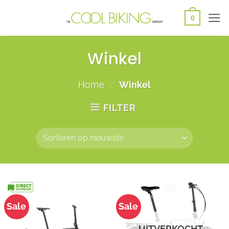
Ga
0
naar
inhoud
Winkel
Home
/
Winkel
FILTER
Sale
Sale
UITVERKOCHT