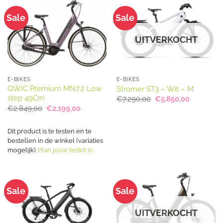
Sale
Sale
UITVERKOCHT
E-BIKES
E-BIKES
QWIC Premium MN7.2 Low
Stromer ST3 – Wit – M
step 49Cm
Oorspronkelijke
Huidige
€
7.290,00
€
5.850,00
prijs
prijs
Oorspronkelijke
Huidige
€
2.849,00
€
2.199,00
was:
is:
prijs
prijs
€7.290,00.
€5.850,00
was:
is:
€2.849,00.
€2.199,00.
Dit product is te testen en te
bestellen in de winkel (variaties
mogelijk).
Plan jouw testrit in
Sale
Sale
UITVERKOCHT