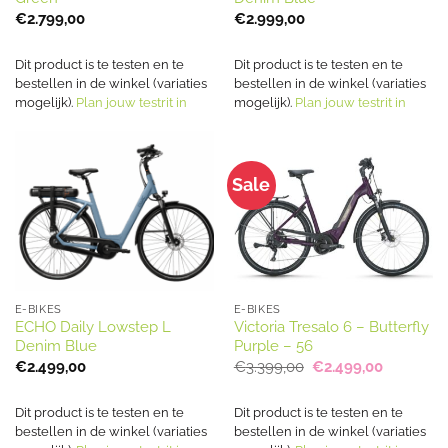
€
2.799,00
€
2.999,00
Dit product is te testen en te
Dit product is te testen en te
bestellen in de winkel (variaties
bestellen in de winkel (variaties
mogelijk).
Plan jouw testrit in
mogelijk).
Plan jouw testrit in
Sale
E-BIKES
E-BIKES
ECHO Daily Lowstep L
Victoria Tresalo 6 – Butterfly
Denim Blue
Purple – 56
Oorspronkelijke
Huidige
€
2.499,00
€
3.399,00
€
2.499,00
prijs
prijs
was:
is:
€3.399,00.
€2.499,00
Dit product is te testen en te
Dit product is te testen en te
bestellen in de winkel (variaties
bestellen in de winkel (variaties