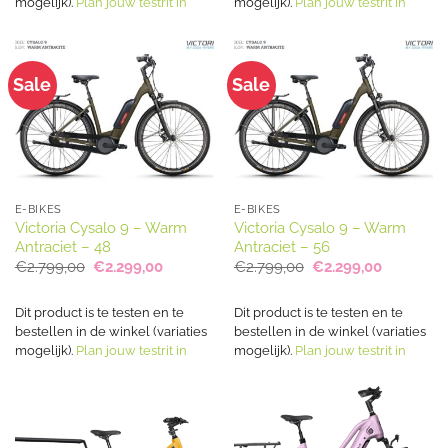
mogelijk).
Plan jouw testrit in
mogelijk).
Plan jouw testrit in
Sale
Sale
E-BIKES
E-BIKES
Victoria Cysalo 9 – Warm
Victoria Cysalo 9 – Warm
Antraciet – 48
Antraciet – 56
Oorspronkelijke
Huidige
Oorspronkelijke
Huidige
€
2.799,00
€
2.299,00
€
2.799,00
€
2.299,00
prijs
prijs
prijs
prijs
was:
is:
was:
is:
€2.799,00.
€2.299,00.
€2.799,00.
€2.299,00
Dit product is te testen en te
Dit product is te testen en te
bestellen in de winkel (variaties
bestellen in de winkel (variaties
mogelijk).
Plan jouw testrit in
mogelijk).
Plan jouw testrit in