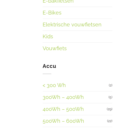
E-bakfietsen
E-Bikes
Elektrische vouwfietsen
Kids
Vouwfiets
Accu
< 300 Wh
(2)
300Wh – 400Wh
(5)
400Wh – 500Wh
(29)
500Wh – 600Wh
(22)