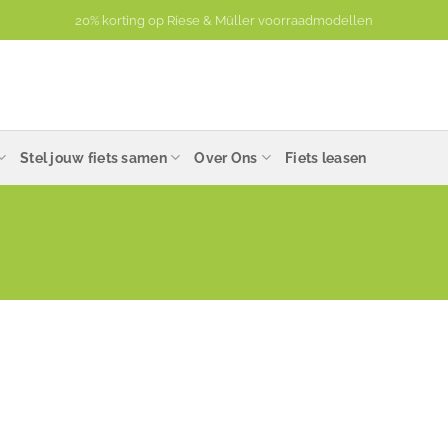
Plan een uur exclusieve aandacht voor een proefrit en advies.
Stel jouw fiets samen
Over Ons
Fiets leasen