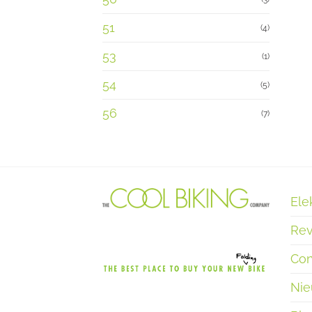
51
(4)
53
(1)
54
(5)
56
(7)
Ele
Rev
Con
Ni