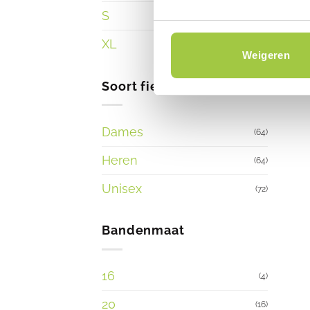
S
(5)
XL
(1)
Weigeren
Soort fiets
Dames
(64)
Heren
(64)
Unisex
(72)
Bandenmaat
16
(4)
20
(16)