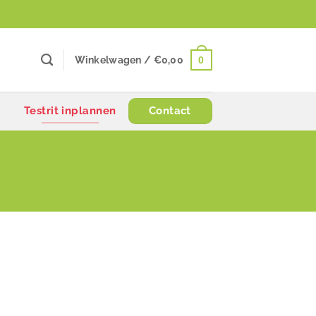
0
Winkelwagen /
€
0,00
Testrit inplannen
Contact