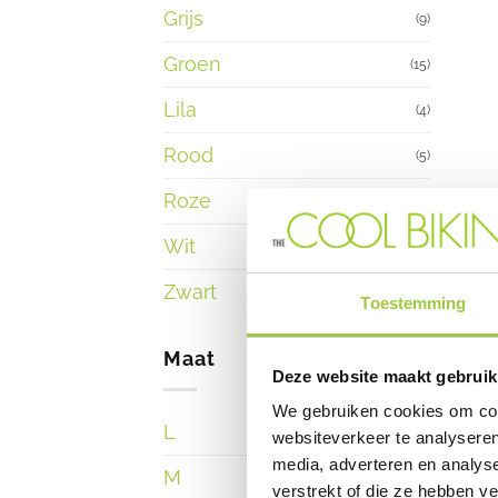
Grijs
(9)
Groen
(15)
Lila
(4)
Rood
(5)
Roze
(4)
Wit
(7)
Zwart
(22)
Toestemming
Maat
Deze website maakt gebruik
We gebruiken cookies om cont
L
(8)
websiteverkeer te analyseren
media, adverteren en analys
M
(7)
verstrekt of die ze hebben v