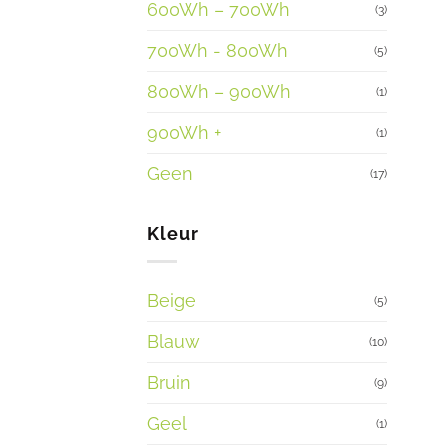
600Wh – 700Wh
(3)
700Wh - 800Wh
(5)
800Wh – 900Wh
(1)
900Wh +
(1)
Geen
(17)
Kleur
Beige
(5)
Blauw
(10)
Bruin
(9)
Geel
(1)