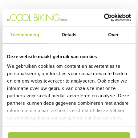
Toestemming
Details
Over
Van Beekstraat 7
1121 ND Landsmeer
Deze website maakt gebruik van cookies
+31 (0) 85-7735355
We gebruiken cookies om content en advertenties te
WhatsApp +31 (0)6 53 47 72 28
personaliseren, om functies voor social media te bieden
en om ons websiteverkeer te analyseren. Ook delen we
informatie over uw gebruik van onze site met onze
partners voor social media, adverteren en analyse. Deze
partners kunnen deze gegevens combineren met andere
informatie die u aan ze heeft verstrekt of die ze hebben
Elektrische fiets Nederland
verzameld op basis van uw gebruik van hun services.
Reviews