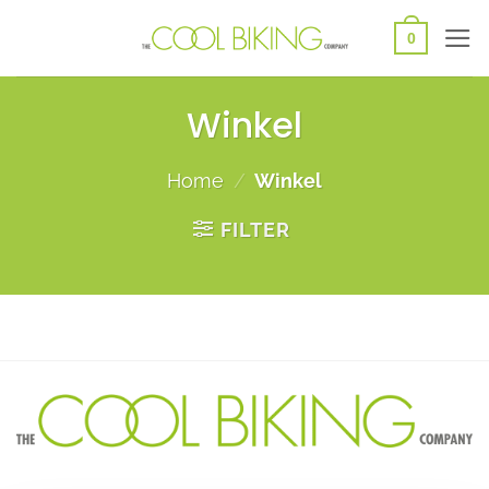
Ga
0
naar
inhoud
Winkel
Home
/
Winkel
FILTER