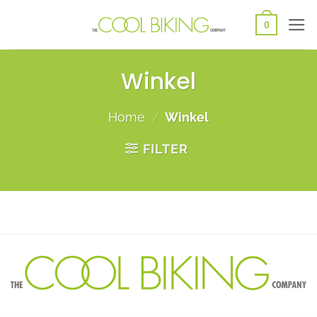
Ga
0
naar
inhoud
Winkel
Home
/
Winkel
FILTER