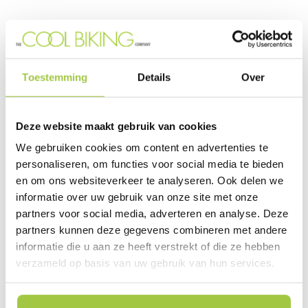
Toestemming
Details
Over
Van Beekstraat 7
1121 ND Landsmeer
Deze website maakt gebruik van cookies
+31 (0) 85-7735355
We gebruiken cookies om content en advertenties te
WhatsApp +31 (0)6 53 47 72 28
personaliseren, om functies voor social media te bieden
en om ons websiteverkeer te analyseren. Ook delen we
informatie over uw gebruik van onze site met onze
partners voor social media, adverteren en analyse. Deze
partners kunnen deze gegevens combineren met andere
informatie die u aan ze heeft verstrekt of die ze hebben
Elektrische fiets Nederland
verzameld op basis van uw gebruik van hun services.
Reviews