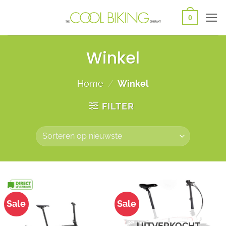
Ga
0
naar
inhoud
Winkel
Home
/
Winkel
FILTER
Sale
Sale
UITVERKOCHT