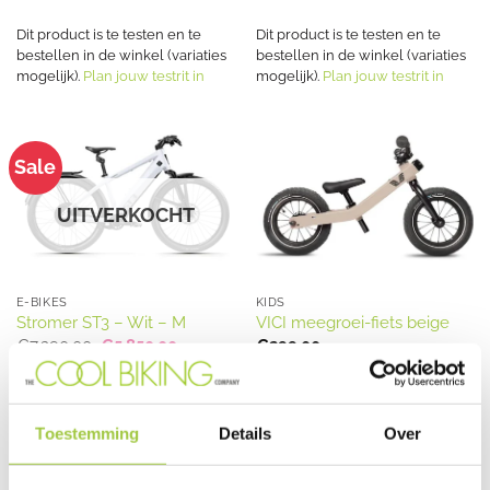
was:
is:
€2.849,00.
€2.199,00
Dit product is te testen en te
Dit product is te testen en te
bestellen in de winkel (variaties
bestellen in de winkel (variaties
mogelijk).
Plan jouw testrit in
mogelijk).
Plan jouw testrit in
Sale
UITVERKOCHT
E-BIKES
KIDS
Stromer ST3 – Wit – M
VICI meegroei-fiets beige
Oorspronkelijke
Huidige
€
7.290,00
€
5.850,00
€
299,00
prijs
prijs
was:
is:
€7.290,00.
€5.850,00.
Dit product is te testen en te
bestellen in de winkel (variaties
Toestemming
Details
Over
mogelijk).
Plan jouw testrit in