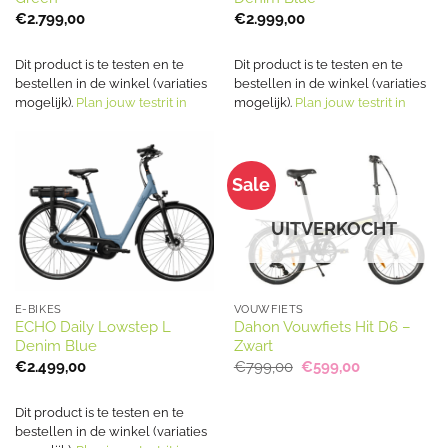
€
2.799,00
€
2.999,00
Dit product is te testen en te
Dit product is te testen en te
bestellen in de winkel (variaties
bestellen in de winkel (variaties
mogelijk).
Plan jouw testrit in
mogelijk).
Plan jouw testrit in
Sale
UITVERKOCHT
E-BIKES
VOUWFIETS
ECHO Daily Lowstep L
Dahon Vouwfiets Hit D6 –
Denim Blue
Zwart
Oorspronkelijke
Huidige
€
2.499,00
€
799,00
€
599,00
prijs
prijs
was:
is:
€799,00.
€599,00.
Dit product is te testen en te
bestellen in de winkel (variaties