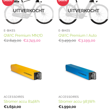
UITVERKOCHT
UITVERKOCHT
E-BIKES
E-BIKES
QWIC Premium MN7D
QWIC Premium I Auto
Oorspronkelijke
Huidige
Oorspronkelijke
Huidige
€
2.849,00
€
2.749,00
€
3.499,00
€
3.199,00
prijs
prijs
prijs
prijs
was:
is:
was:
is:
€2.849,00.
€2.749,00.
€3.499,00.
€3.199,00
ACCESSOIRES
ACCESSOIRES
Stromer accu 814Wh
Stromer accu 983Wh
€
1.650,00
€
1.990,00