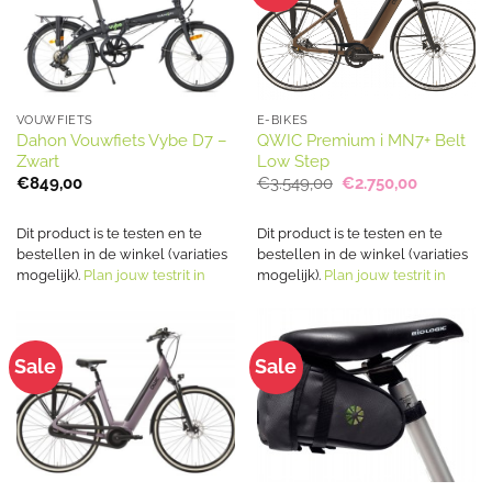
VOUWFIETS
E-BIKES
Dahon Vouwfiets Vybe D7 –
QWIC Premium i MN7+ Belt
Zwart
Low Step
Oorspronkelijke
Huidige
€
849,00
€
3.549,00
€
2.750,00
prijs
prijs
was:
is:
€3.549,00.
€2.750,00
Dit product is te testen en te
Dit product is te testen en te
bestellen in de winkel (variaties
bestellen in de winkel (variaties
mogelijk).
Plan jouw testrit in
mogelijk).
Plan jouw testrit in
Sale
Sale