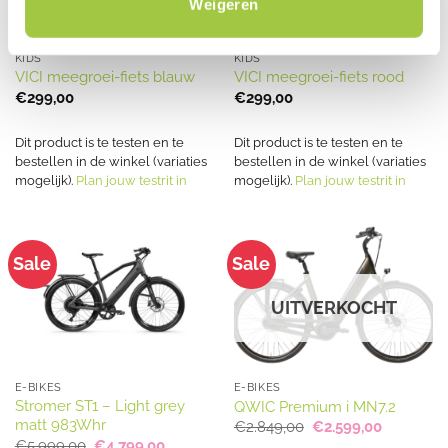
Weigeren
KIDS
KIDS
VICI meegroei-fiets blauw
VICI meegroei-fiets rood
€
299,00
€
299,00
Dit product is te testen en te
Dit product is te testen en te
bestellen in de winkel (variaties
bestellen in de winkel (variaties
mogelijk).
Plan jouw testrit in
mogelijk).
Plan jouw testrit in
Sale
Sale
UITVERKOCHT
E-BIKES
E-BIKES
Stromer ST1 – Light grey
QWIC Premium i MN7.2
matt 983Whr
Oorspronkelijke
Huidige
€
2.849,00
€
2.599,00
prijs
prijs
Oorspronkelijke
Huidige
€
5.999,00
€
4.799,00