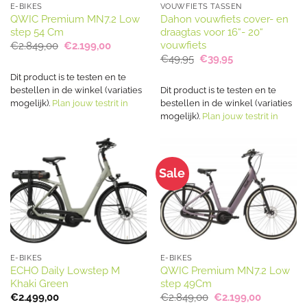
E-BIKES
VOUWFIETS TASSEN
QWIC Premium MN7.2 Low
Dahon vouwfiets cover- en
step 54 Cm
draagtas voor 16“- 20“
vouwfiets
Oorspronkelijke
Huidige
€
2.849,00
€
2.199,00
prijs
prijs
Oorspronkelijke
Huidige
€
49,95
€
39,95
was:
is:
prijs
prijs
€2.849,00.
€2.199,00.
was:
is:
Dit product is te testen en te
€49,95.
€39,95.
bestellen in de winkel (variaties
Dit product is te testen en te
mogelijk).
Plan jouw testrit in
bestellen in de winkel (variaties
mogelijk).
Plan jouw testrit in
Sale
E-BIKES
E-BIKES
ECHO Daily Lowstep M
QWIC Premium MN7.2 Low
Khaki Green
step 49Cm
Oorspronkelijke
Huidige
€
2.499,00
€
2.849,00
€
2.199,00
prijs
prijs