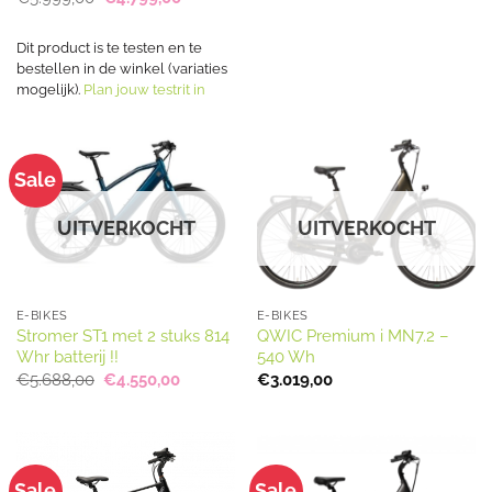
was:
is:
prijs
prijs
€2.849,00.
€2.599,00
was:
is:
€5.999,00.
€4.799,00.
Dit product is te testen en te
bestellen in de winkel (variaties
mogelijk).
Plan jouw testrit in
Sale
UITVERKOCHT
UITVERKOCHT
E-BIKES
E-BIKES
Stromer ST1 met 2 stuks 814
QWIC Premium i MN7.2 –
Whr batterij !!
540 Wh
Oorspronkelijke
Huidige
€
5.688,00
€
4.550,00
€
3.019,00
prijs
prijs
was:
is:
€5.688,00.
€4.550,00.
Sale
Sale