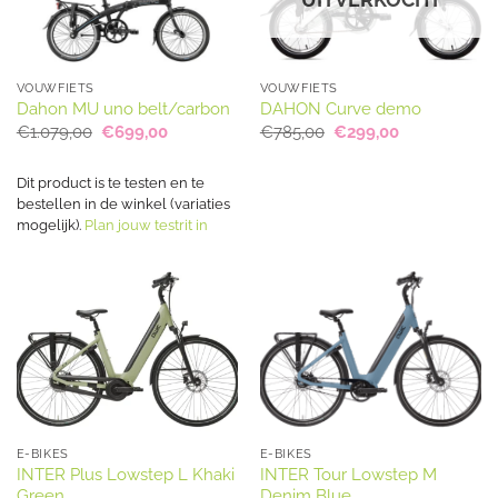
VOUWFIETS
VOUWFIETS
Dahon MU uno belt/carbon
DAHON Curve demo
Oorspronkelijke
Huidige
Oorspronkelijke
Huidige
€
1.079,00
€
699,00
€
785,00
€
299,00
prijs
prijs
prijs
prijs
was:
is:
was:
is:
€1.079,00.
€699,00.
€785,00.
€299,00.
Dit product is te testen en te
bestellen in de winkel (variaties
mogelijk).
Plan jouw testrit in
E-BIKES
E-BIKES
INTER Plus Lowstep L Khaki
INTER Tour Lowstep M
Green
Denim Blue