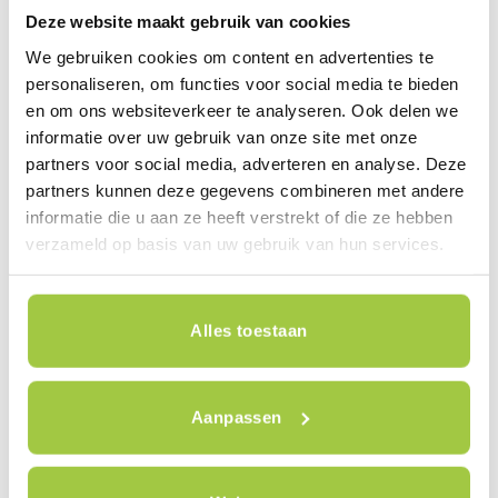
Deze website maakt gebruik van cookies
We gebruiken cookies om content en advertenties te
personaliseren, om functies voor social media te bieden
en om ons websiteverkeer te analyseren. Ook delen we
informatie over uw gebruik van onze site met onze
partners voor social media, adverteren en analyse. Deze
KIDS
KIDS
partners kunnen deze gegevens combineren met andere
VICI meegroei-fiets vintage
VICI meegroei-fiets vintage
informatie die u aan ze heeft verstrekt of die ze hebben
roze
blauw
€
299,00
€
299,00
verzameld op basis van uw gebruik van hun services.
Dit product is te testen en te
Dit product is te testen en te
bestellen in de winkel (variaties
bestellen in de winkel (variaties
Alles toestaan
mogelijk).
Plan jouw testrit in
mogelijk).
Plan jouw testrit in
Aanpassen