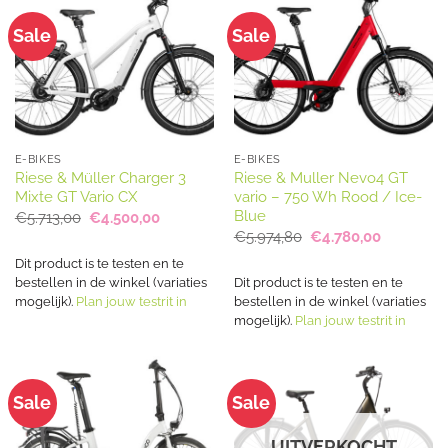
Sale
Sale
E-BIKES
E-BIKES
Riese & Müller Charger 3
Riese & Muller Nevo4 GT
Mixte GT Vario CX
vario – 750 Wh Rood / Ice-
Blue
Oorspronkelijke
Huidige
€
5.713,00
€
4.500,00
prijs
prijs
Oorspronkelijke
Huidige
€
5.974,80
€
4.780,00
was:
is:
prijs
prijs
€5.713,00.
€4.500,00.
was:
is:
Dit product is te testen en te
€5.974,80.
€4.780,00
bestellen in de winkel (variaties
Dit product is te testen en te
mogelijk).
Plan jouw testrit in
bestellen in de winkel (variaties
mogelijk).
Plan jouw testrit in
Sale
Sale
UITVERKOCHT