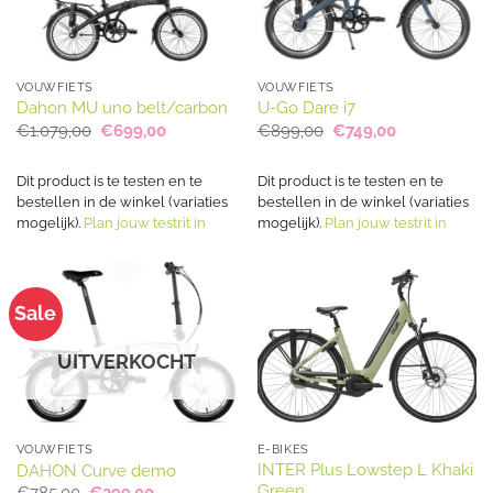
VOUWFIETS
VOUWFIETS
Dahon MU uno belt/carbon
U-Go Dare i7
Oorspronkelijke
Huidige
Oorspronkelijke
Huidige
€
1.079,00
€
699,00
€
899,00
€
749,00
prijs
prijs
prijs
prijs
was:
is:
was:
is:
€1.079,00.
€699,00.
€899,00.
€749,00.
Dit product is te testen en te
Dit product is te testen en te
bestellen in de winkel (variaties
bestellen in de winkel (variaties
mogelijk).
Plan jouw testrit in
mogelijk).
Plan jouw testrit in
Sale
UITVERKOCHT
VOUWFIETS
E-BIKES
INTER Plus Lowstep L Khaki
DAHON Curve demo
Green
Oorspronkelijke
Huidige