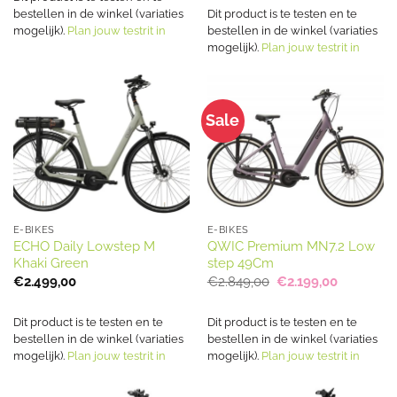
€49,95.
€39,95.
bestellen in de winkel (variaties
Dit product is te testen en te
mogelijk).
Plan jouw testrit in
bestellen in de winkel (variaties
mogelijk).
Plan jouw testrit in
Sale
E-BIKES
E-BIKES
ECHO Daily Lowstep M
QWIC Premium MN7.2 Low
Khaki Green
step 49Cm
Oorspronkelijke
Huidige
€
2.499,00
€
2.849,00
€
2.199,00
prijs
prijs
was:
is:
€2.849,00.
€2.199,00
Dit product is te testen en te
Dit product is te testen en te
bestellen in de winkel (variaties
bestellen in de winkel (variaties
mogelijk).
Plan jouw testrit in
mogelijk).
Plan jouw testrit in