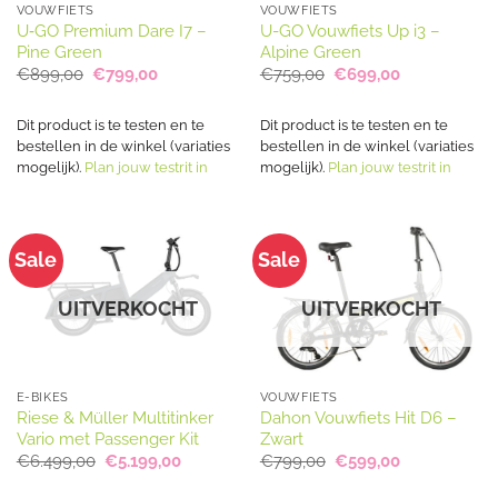
VOUWFIETS
VOUWFIETS
U‑GO Premium Dare I7 –
U-GO Vouwfiets Up i3 –
Pine Green
Alpine Green
Oorspronkelijke
Huidige
Oorspronkelijke
Huidige
€
899,00
€
799,00
€
759,00
€
699,00
prijs
prijs
prijs
prijs
was:
is:
was:
is:
€899,00.
€799,00.
€759,00.
€699,00.
Dit product is te testen en te
Dit product is te testen en te
bestellen in de winkel (variaties
bestellen in de winkel (variaties
mogelijk).
Plan jouw testrit in
mogelijk).
Plan jouw testrit in
Sale
Sale
UITVERKOCHT
UITVERKOCHT
E-BIKES
VOUWFIETS
Riese & Müller Multitinker
Dahon Vouwfiets Hit D6 –
Vario met Passenger Kit
Zwart
Oorspronkelijke
Huidige
Oorspronkelijke
Huidige
€
6.499,00
€
5.199,00
€
799,00
€
599,00
prijs
prijs
prijs
prijs
was:
is:
was:
is: