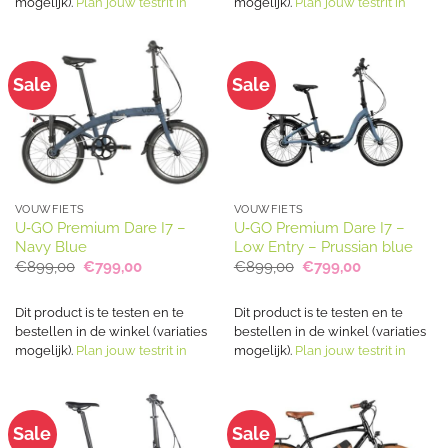
mogelijk).
Plan jouw testrit in
mogelijk).
Plan jouw testrit in
Sale
Sale
VOUWFIETS
VOUWFIETS
U‑GO Premium Dare I7 –
U‑GO Premium Dare I7 –
Navy Blue
Low Entry – Prussian blue
Oorspronkelijke
Huidige
Oorspronkelijke
Huidige
€
899,00
€
799,00
€
899,00
€
799,00
prijs
prijs
prijs
prijs
was:
is:
was:
is:
€899,00.
€799,00.
€899,00.
€799,00.
Dit product is te testen en te
Dit product is te testen en te
bestellen in de winkel (variaties
bestellen in de winkel (variaties
mogelijk).
Plan jouw testrit in
mogelijk).
Plan jouw testrit in
Sale
Sale