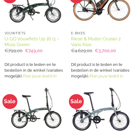
VOUWFIETS
E-BIKES
U-GO Vouwfiets Up 16 i3 –
Riese & Muller Cruiser 2
Moss Green
Vario Kiox
Oorspronkelijke
Huidige
Oorspronkelijke
Huidige
€
799,00
€
749,00
€
4.629,00
€
3.700,00
prijs
prijs
prijs
prijs
was:
is:
was:
is:
€799,00.
€749,00.
€4.629,00.
€3.700,00
Dit product is te testen en te
Dit product is te testen en te
bestellen in de winkel (variaties
bestellen in de winkel (variaties
mogelijk).
Plan jouw testrit in
mogelijk).
Plan jouw testrit in
Sale
Sale