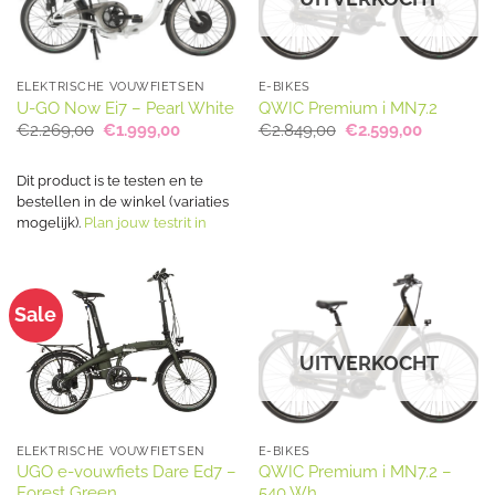
ELEKTRISCHE VOUWFIETSEN
E-BIKES
U-GO Now Ei7 – Pearl White
QWIC Premium i MN7.2
Oorspronkelijke
Huidige
Oorspronkelijke
Huidige
€
2.269,00
€
1.999,00
€
2.849,00
€
2.599,00
prijs
prijs
prijs
prijs
was:
is:
was:
is:
€2.269,00.
€1.999,00.
€2.849,00.
€2.599,00
Dit product is te testen en te
bestellen in de winkel (variaties
mogelijk).
Plan jouw testrit in
Sale
UITVERKOCHT
ELEKTRISCHE VOUWFIETSEN
E-BIKES
UGO e-vouwfiets Dare Ed7 –
QWIC Premium i MN7.2 –
Forest Green
540 Wh