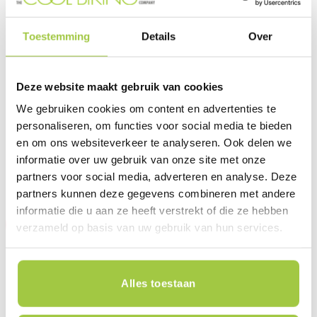
Toestemming
Details
Over
VOUWFIETS
E-BIKES
Dahon Vouwfiets Vybe D7 –
Riese & Muller Cruiser 2
Deze website maakt gebruik van cookies
Zwart
vario
Oorspronkelijke
Huidige
€
849,00
€
4.730,00
€
3.785,00
We gebruiken cookies om content en advertenties te
prijs
prijs
was:
is:
personaliseren, om functies voor social media te bieden
€4.730,00.
€3.785,00
Dit product is te testen en te
Dit product is te testen en te
en om ons websiteverkeer te analyseren. Ook delen we
bestellen in de winkel (variaties
bestellen in de winkel (variaties
informatie over uw gebruik van onze site met onze
mogelijk).
Plan jouw testrit in
mogelijk).
Plan jouw testrit in
partners voor social media, adverteren en analyse. Deze
partners kunnen deze gegevens combineren met andere
informatie die u aan ze heeft verstrekt of die ze hebben
Sale
Sale
verzameld op basis van uw gebruik van hun services.
Alles toestaan
E-BIKES
E-BIKES