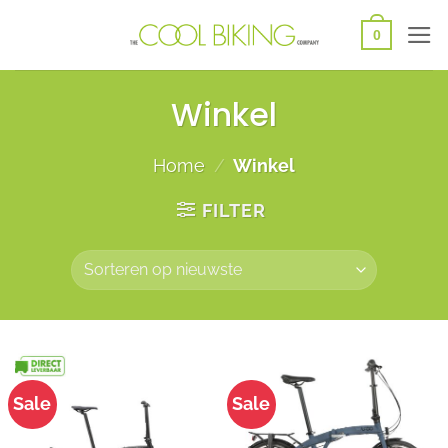
Ga
0
naar
inhoud
Winkel
Home
/
Winkel
FILTER
Sale
Sale