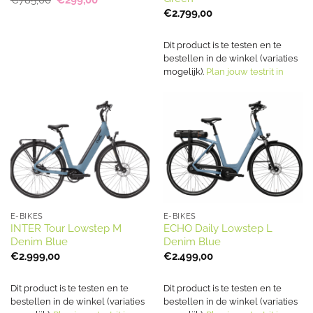
€
785,00
€
299,00
prijs
prijs
€
2.799,00
was:
is:
€785,00.
€299,00.
Dit product is te testen en te
bestellen in de winkel (variaties
mogelijk).
Plan jouw testrit in
E-BIKES
E-BIKES
INTER Tour Lowstep M
ECHO Daily Lowstep L
Denim Blue
Denim Blue
€
2.999,00
€
2.499,00
Dit product is te testen en te
Dit product is te testen en te
bestellen in de winkel (variaties
bestellen in de winkel (variaties