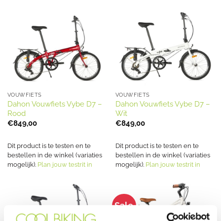
€6.499,00.
€5.199,00.
€799,00.
€599,00.
VOUWFIETS
VOUWFIETS
Dahon Vouwfiets Vybe D7 –
Dahon Vouwfiets Vybe D7 –
Rood
Wit
€
849,00
€
849,00
Dit product is te testen en te
Dit product is te testen en te
bestellen in de winkel (variaties
bestellen in de winkel (variaties
mogelijk).
Plan jouw testrit in
mogelijk).
Plan jouw testrit in
Sale