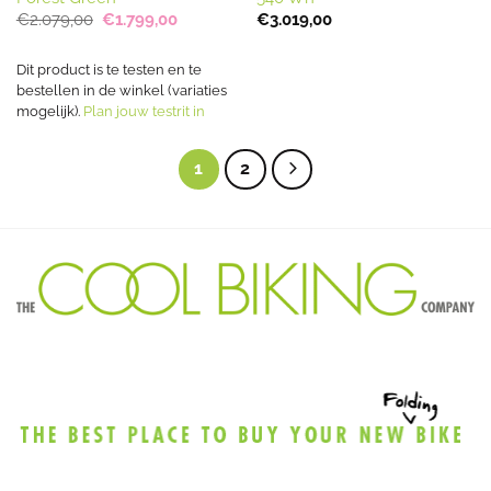
Oorspronkelijke
Huidige
€
2.079,00
€
1.799,00
€
3.019,00
prijs
prijs
was:
is:
€2.079,00.
€1.799,00.
Dit product is te testen en te
bestellen in de winkel (variaties
mogelijk).
Plan jouw testrit in
1
2