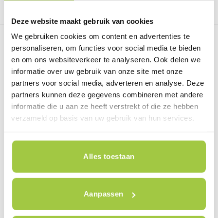
Deze website maakt gebruik van cookies
We gebruiken cookies om content en advertenties te
personaliseren, om functies voor social media te bieden
en om ons websiteverkeer te analyseren. Ook delen we
informatie over uw gebruik van onze site met onze
partners voor social media, adverteren en analyse. Deze
partners kunnen deze gegevens combineren met andere
informatie die u aan ze heeft verstrekt of die ze hebben
verzameld op basis van uw gebruik van hun services.
Van Beekstraat 7
Alles toestaan
1121 ND Landsmeer
+31 (0) 85-7735355
Aanpassen
WhatsApp +31 (0)6 53 47 72 28