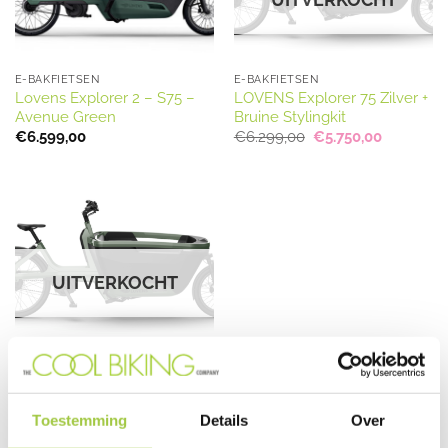
E-BAKFIETSEN
E-BAKFIETSEN
Lovens Explorer 2 – S75 –
LOVENS Explorer 75 Zilver +
Avenue Green
Bruine Stylingkit
Oorspronkelijke
Huidige
€
6.599,00
€
6.299,00
€
5.750,00
prijs
prijs
was:
is:
€6.299,00.
€5.750,00
UITVERKOCHT
E-BAKFIETSEN
LOVENS Explorer 75 –
automatic – groen
Toestemming
Details
Over
€
7.979,00