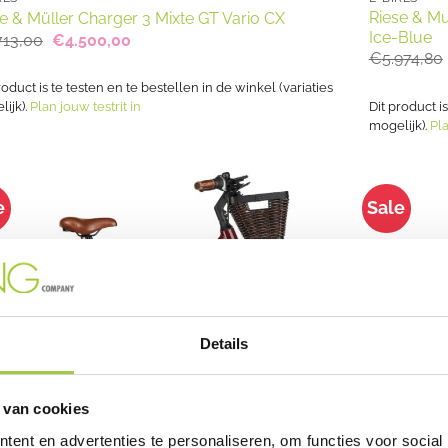
Riese & Mu
e & Müller Charger 3 Mixte GT Vario CX
Ice-Blue
Oorspronkelijke
Huidige
713,00
€
4.500,00
prijs
prijs
€
5.974,80
was:
is:
€5.713,00.
€4.500,00.
roduct is te testen en te bestellen in de winkel (variaties
Dit product i
ijk).
Plan jouw testrit in
mogelijk).
Pla
e
Sale
UITVERKOCHT
Details
 van cookies
ent en advertenties te personaliseren, om functies voor social