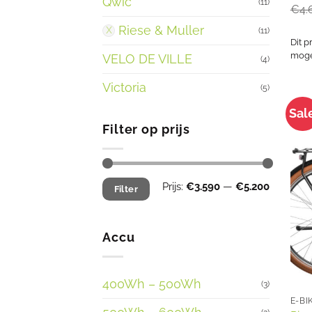
Qwic
(11)
€
4.
Riese & Muller
(11)
Dit p
mogel
VELO DE VILLE
(4)
Victoria
(5)
Sal
Filter op prijs
Min.
Max.
Prijs:
€3.590
—
€5.200
Filter
prijs
prijs
Accu
400Wh – 500Wh
(3)
E-BI