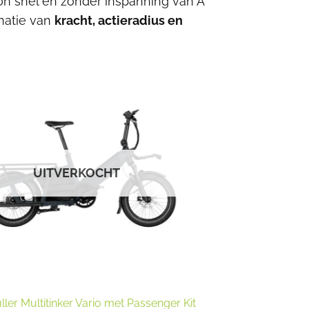
on snel en zonder inspanning van A
natie van
kracht, actieradius en
UITVERKOCHT
ller Multitinker Vario met Passenger Kit