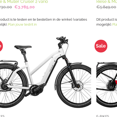
e & Muller Cruiser 2 vario
Riese & Mü
Oorspronkelijke
Huidige
730,00
€
3.785,00
€
5.849,00
prijs
prijs
was:
is:
€4.730,00.
€3.785,00.
roduct is te testen en te bestellen in de winkel (variaties
Dit product i
ijk).
Plan jouw testrit in
mogelijk).
Pla
e
Sale
KES
E-BIKES