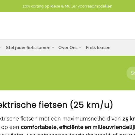
20% korting op Riese & Müller voorraadmodellen
Stel jouw fiets samen
Over Ons
Fiets leasen
ektrische fietsen (25 km/u)
ktrische fietsen met een maximumsnelheid van
25 
 op een
comfortabele, efficiënte en milieuvriendeli