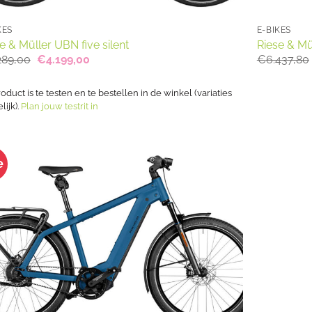
KES
E-BIKES
e & Müller UBN five silent
Riese & Mü
Oorspronkelijke
Huidige
289,00
€
4.199,00
€
6.437,80
prijs
prijs
was:
is:
€5.289,00.
€4.199,00.
roduct is te testen en te bestellen in de winkel (variaties
ijk).
Plan jouw testrit in
e