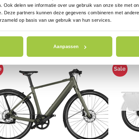
. Ook delen we informatie over uw gebruik van onze site met on
KES
E-BIKES
e. Deze partners kunnen deze gegevens combineren met andere i
e & Müller SWING4 silent
Riese & Mü
erzameld op basis van uw gebruik van hun services.
Oorspronkelijke
Huidige
485,00
€
3.599,00
€
4.731,00
prijs
prijs
was:
is:
€4.485,00.
€3.599,00.
Dit product i
mogelijk).
Pla
Aanpassen
e
Sale