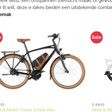
werk fietst, een ontspannen toertocht maakt of gewo
r B wilt, deze e-bikes bieden een uitstekende combi
gemak
.
e
Sale
KES
E-BIKES
e & Muller Cruiser 2 Vario Kiox
Riese & Mü