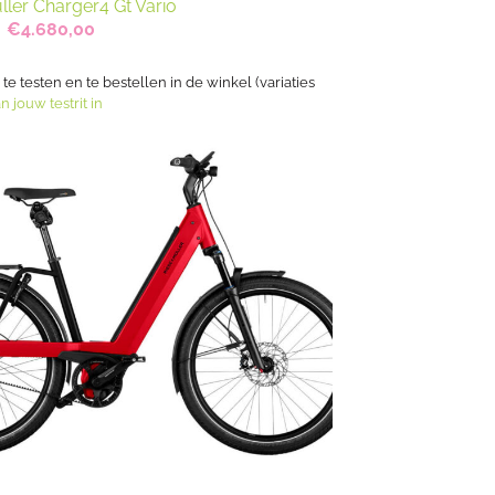
ller Charger4 Gt Vario
Oorspronkelijke
Huidige
€
4.680,00
prijs
prijs
was:
is:
€5.849,00.
€4.680,00.
s te testen en te bestellen in de winkel (variaties
n jouw testrit in