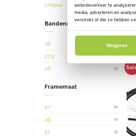
Unisex
websiteverkeer te analyseren
(8)
E-BI
media, adverteren en analys
Ries
verstrekt of die ze hebben v
€
4.
Bandenmaat
26
(1)
Weigeren
27,5
(4)
Sal
28
(1)
Framemaat
47
(2)
49
(1)
51
(3)