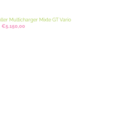
ller Multicharger Mixte GT Vario
Oorspronkelijke
Huidige
€
5.150,00
prijs
prijs
was:
is:
€6.437,80.
€5.150,00.