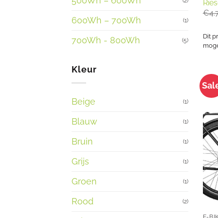
500Wh – 600Wh
(2)
Ries
€
4.
600Wh – 700Wh
(1)
Dit p
700Wh - 800Wh
(5)
mogel
Kleur
Sal
Beige
(1)
Blauw
(1)
Bruin
(1)
Grijs
(1)
Groen
(1)
Rood
(2)
E-BI