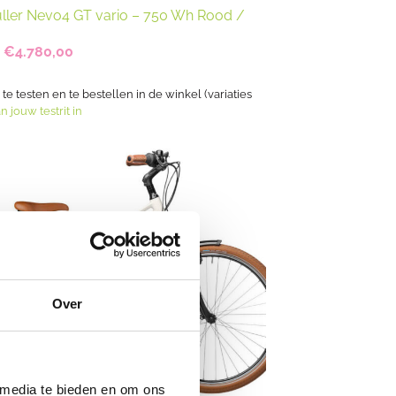
ller Nevo4 GT vario – 750 Wh Rood /
Oorspronkelijke
Huidige
€
4.780,00
prijs
prijs
was:
is:
€5.974,80.
€4.780,00.
s te testen en te bestellen in de winkel (variaties
n jouw testrit in
Over
 media te bieden en om ons