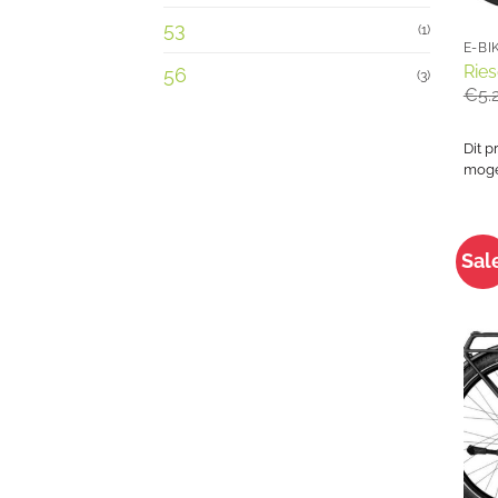
53
(1)
E-BI
Ries
56
(3)
€
5.
Dit p
mogel
Sal