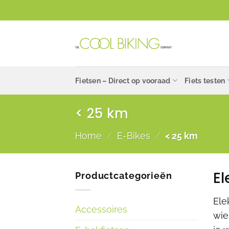
Ga
naar
inhoud
Fietsen – Direct op vooraad
Fiets testen
< 25 km
Home
/
E-Bikes
/
< 25 km
El
Productcategorieën
Ele
Accessoires
wie