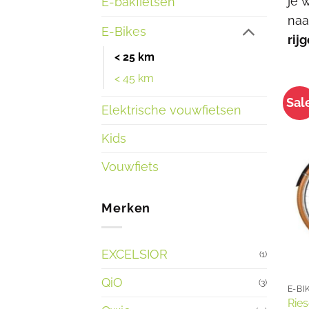
je 
E-bakfietsen
naa
E-Bikes
rij
< 25 km
< 45 km
Sal
Elektrische vouwfietsen
Kids
Vouwfiets
Merken
EXCELSIOR
(1)
QiO
(3)
E-BI
Ries