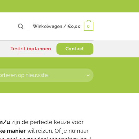
0
Winkelwagen /
€
0,00
Testrit inplannen
Contact
km/u
zijn de perfecte keuze voor
jke manier
wil reizen. Of je nu naar