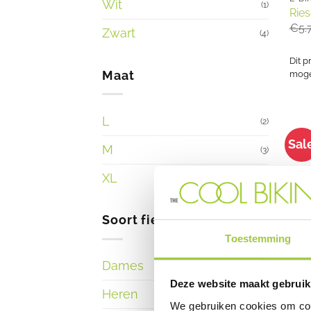
Wit
(1)
Ries
€
5.
Zwart
(4)
Dit p
Maat
mogel
L
(2)
Sal
M
(3)
XL
(1)
Soort fiets
Toestemming
Dames
(8)
Deze website maakt gebruik
Heren
(10)
We gebruiken cookies om cont