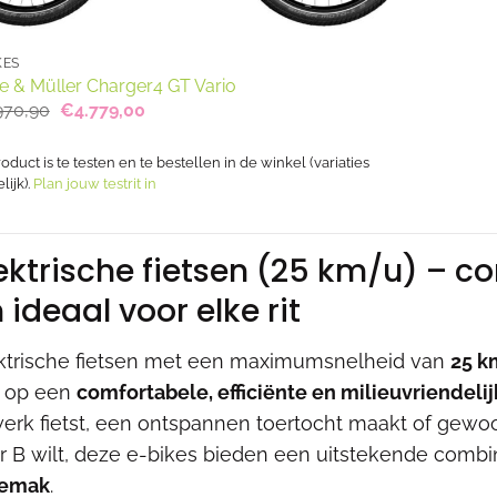
KES
e & Müller Charger4 GT Vario
Oorspronkelijke
Huidige
970,90
€
4.779,00
prijs
prijs
was:
is:
€5.970,90.
€4.779,00.
roduct is te testen en te bestellen in de winkel (variaties
ijk).
Plan jouw testrit in
ektrische fietsen (25 km/u) – 
 ideaal voor elke rit
ktrische fietsen met een maximumsnelheid van
25 
 op een
comfortabele, efficiënte en milieuvriendeli
werk fietst, een ontspannen toertocht maakt of gewo
r B wilt, deze e-bikes bieden een uitstekende combi
gemak
.