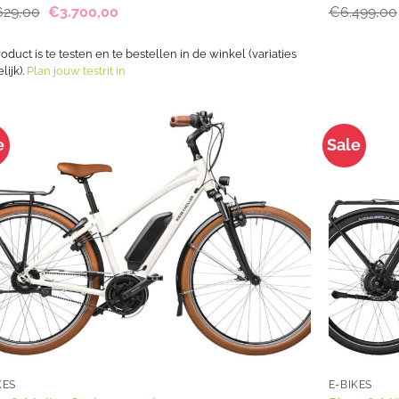
Oorspronkelijke
Huidige
629,00
€
3.700,00
€
6.499,00
prijs
prijs
was:
is:
€4.629,00.
€3.700,00.
roduct is te testen en te bestellen in de winkel (variaties
ijk).
Plan jouw testrit in
e
Sale
KES
E-BIKES