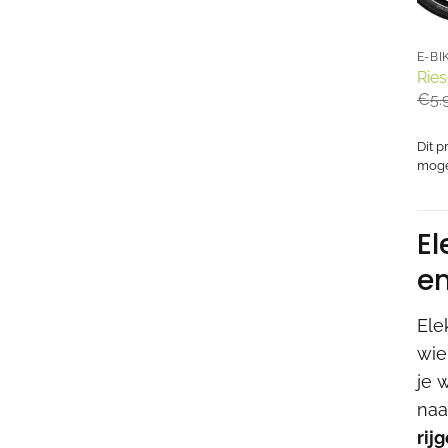
E-BI
Ries
€
5.
Dit p
mogel
El
en
Ele
wie
je 
naa
rij