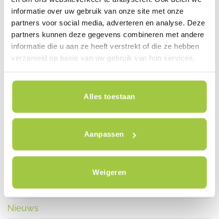
informatie over uw gebruik van onze site met onze
partners voor social media, adverteren en analyse. Deze
Van Beekstraat 7
partners kunnen deze gegevens combineren met andere
informatie die u aan ze heeft verstrekt of die ze hebben
1121 ND Landsmeer
verzameld op basis van uw gebruik van hun services.
+31 (0) 85-7735355
WhatsApp +31 (0)6 53 47 72 28
Alles toestaan
Aanpassen
Elektrische fiets Nederland
Reviews
Weigeren
Contact
Nieuws