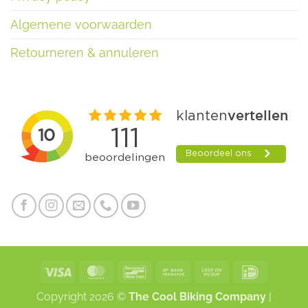
Algemene voorwaarden
Retourneren & annuleren
Visa
MasterCard
Bancontact
Bank
Cash
IDeal
Transfer
on
Copyright 2026 ©
The Cool Biking Company
|
Pickup