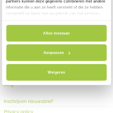
partners kunnen deze gegevens combineren met andere
WhatsApp +31 (0)6 53 47 72 28
informatie die u aan ze heeft verstrekt of die ze hebben
verzameld op basis van uw gebruik van hun services.
Alles toestaan
Elektrische fiets Nederland
Aanpassen
Reviews
Contact
Weigeren
Nieuws
Blog
Inschrijven nieuwsbrief
Privacy policy