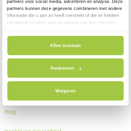
partners voor social media, adverteren en analyse. Deze
1121 ND Landsmeer
partners kunnen deze gegevens combineren met andere
+31 (0) 85-7735355
informatie die u aan ze heeft verstrekt of die ze hebben
WhatsApp +31 (0)6 53 47 72 28
verzameld op basis van uw gebruik van hun services.
Alles toestaan
Elektrische fiets Nederland
Aanpassen
Reviews
Contact
Weigeren
Nieuws
Blog